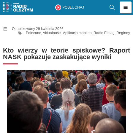
POSŁUCHAJ
Opublikowany 29 kwietnia 2026
Polecane
,
Aktualności
,
Aplikacja mobilna
,
Radio Elbląg
,
Regiony
Kto wierzy w teorie spiskowe? Raport
NASK pokazuje zaskakujące wyniki