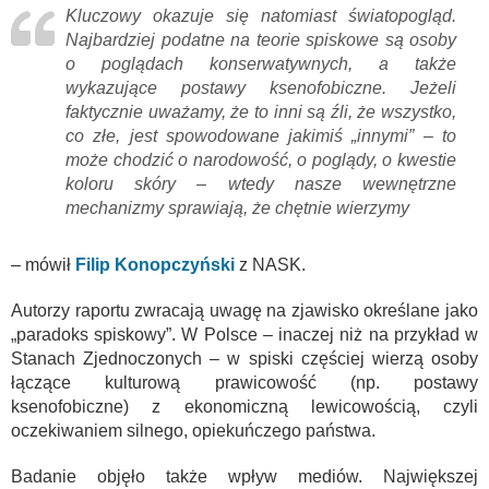
Kluczowy okazuje się natomiast światopogląd.
Najbardziej podatne na teorie spiskowe są osoby
o poglądach konserwatywnych, a także
wykazujące postawy ksenofobiczne. Jeżeli
faktycznie uważamy, że to inni są źli, że wszystko,
co złe, jest spowodowane jakimiś „innymi” – to
może chodzić o narodowość, o poglądy, o kwestie
koloru skóry – wtedy nasze wewnętrzne
mechanizmy sprawiają, że chętnie wierzymy
– mówił
Filip Konopczyński
z NASK.
Autorzy raportu zwracają uwagę na zjawisko określane jako
„paradoks spiskowy”. W Polsce – inaczej niż na przykład w
Stanach Zjednoczonych – w spiski częściej wierzą osoby
łączące kulturową prawicowość (np. postawy
ksenofobiczne) z ekonomiczną lewicowością, czyli
oczekiwaniem silnego, opiekuńczego państwa.
Badanie objęło także wpływ mediów. Największej