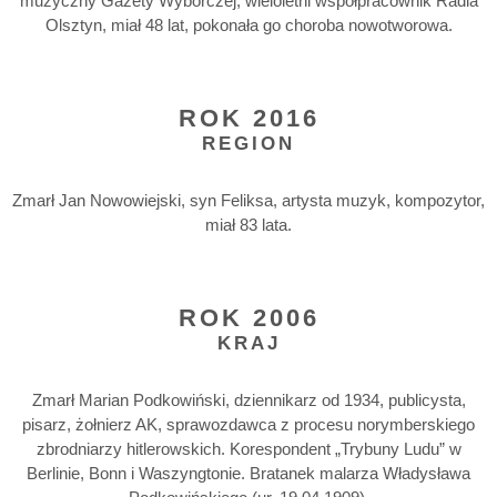
muzyczny Gazety Wyborczej, wieloletni współpracownik Radia
Olsztyn, miał 48 lat, pokonała go choroba nowotworowa.
ROK 2016
REGION
Zmarł Jan Nowowiejski, syn Feliksa, artysta muzyk, kompozytor,
miał 83 lata.
ROK 2006
KRAJ
Zmarł Marian Podkowiński, dziennikarz od 1934, publicysta,
pisarz, żołnierz AK, sprawozdawca z procesu norymberskiego
zbrodniarzy hitlerowskich. Korespondent „Trybuny Ludu” w
Berlinie, Bonn i Waszyngtonie. Bratanek malarza Władysława