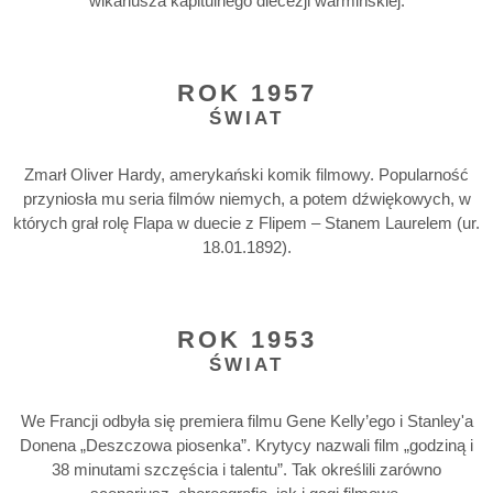
wikariusza kapitulnego diecezji warmińskiej.
ROK 1957
ŚWIAT
Zmarł Oliver Hardy, amerykański komik filmowy. Popularność
przyniosła mu seria filmów niemych, a potem dźwiękowych, w
których grał rolę Flapa w duecie z Flipem – Stanem Laurelem (ur.
18.01.1892).
ROK 1953
ŚWIAT
We Francji odbyła się premiera filmu Gene Kelly’ego i Stanley'a
Donena „Deszczowa piosenka”. Krytycy nazwali film „godziną i
38 minutami szczęścia i talentu”. Tak określili zarówno