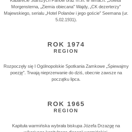
Kabarecie Starszych Panów oraz m.in. w filmach: „Jowita”
Morgensterna, „Ziemia obiecana” Wajdy, „CK dezerterzy”
Majewskiego, serialu „Hotel Polanów i jego goście” Seemana (ur.
5.02.1931).
ROK 1974
REGION
Rozpoczęły się I Ogólnopolskie Spotkania Zamkowe „Śpiewajmy
poezję”. Trwają nieprzerwanie do dziś, obecnie zawsze na
początku lipca.
ROK 1965
REGION
Kapituła warmińska wybrała biskupa Józefa Drzazgę na