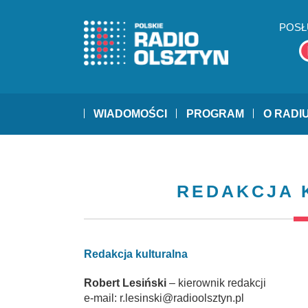
POSŁ
WIADOMOŚCI
PROGRAM
O RADI
REDAKCJA 
Redakcja kulturalna
Robert Lesiński
– kierownik redakcji
e-mail: r.lesinski@radioolsztyn.pl