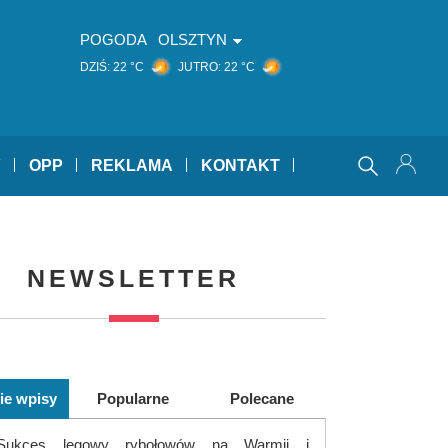
POGODA
OLSZTYN
DZIŚ:
22 °C
JUTRO:
22 °C
Y
OPP
REKLAMA
KONTAKT
NEWSLETTER
ie wpisy
Popularne
Polecane
Sukces lęgowy rybołowów na Warmii i