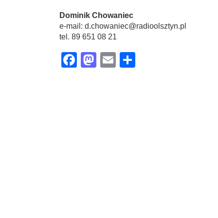
Dominik Chowaniec
e-mail: d.chowaniec@radioolsztyn.pl
tel. 89 651 08 21
Facebook
Mastodon
Email
Share