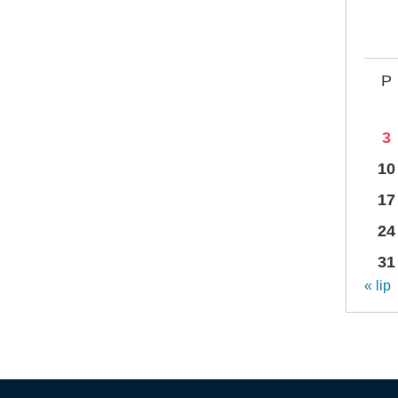
P
3
10
17
24
31
« lip