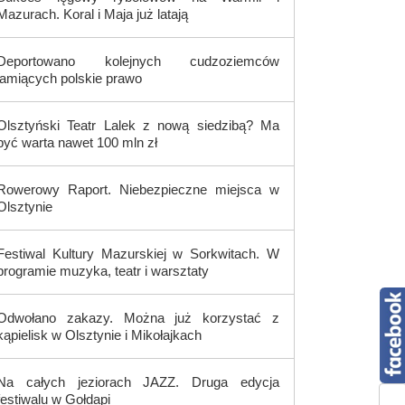
Mazurach. Koral i Maja już latają
Deportowano kolejnych cudzoziemców
łamiących polskie prawo
Olsztyński Teatr Lalek z nową siedzibą? Ma
być warta nawet 100 mln zł
Rowerowy Raport. Niebezpieczne miejsca w
Olsztynie
Festiwal Kultury Mazurskiej w Sorkwitach. W
programie muzyka, teatr i warsztaty
Odwołano zakazy. Można już korzystać z
kąpielisk w Olsztynie i Mikołajkach
Na całych jeziorach JAZZ. Druga edycja
festiwalu w Gołdapi