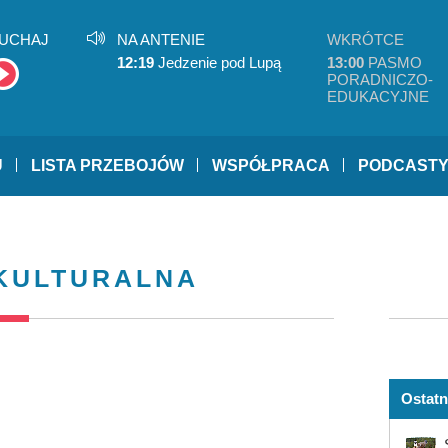
UCHAJ
NA ANTENIE
WKRÓTCE
12:19
Jedzenie pod Lupą
13:00
PASMO
PORADNICZO-
EDUKACYJNE
U
LISTA PRZEBOJÓW
WSPÓŁPRACA
PODCAST
KULTURALNA
Ostatn