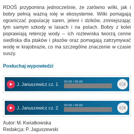
RDOŚ przypomina jednocześnie, że zarówno wilki, jak i
bobry pełnią ważną rolę w ekosystemie. Wilki pomagają
ograniczać populację saren, jeleni i dzików, zmniejszając
tym samym szkody w lasach i na polach. Bobry z kolei
poprawiają retencję wody – ich rozlewiska tworzą cenne
siedliska dla ptaków i płazów oraz pomagają zatrzymywać
wodę w krajobrazie, co ma szczególne znaczenie w czasie
suszy.
Posłuchaj wypowiedzi
00:00 / 00:00
J. Januszewicz cz. 1
00:00 / 00:00
J. Januszewicz cz. 2
Autor: M. Kwiatkowska
Redakcja: P. Jaguszewski