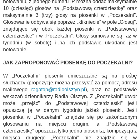
notowaniu, z jednego numeru IP można oddać maksymalnie
10 (dziesięć) głosów na „Podstawową czterdziestkę” oraz
maksymalnie 3 (trzy) głosy na piosenki w „Poczekalni”.
Głosowanie odbywa się poprzez „klikniecie” w pole „Głosuj”,
znajdujące się obok każdej piosenki w „Podstawowej
czterdziestce” i w „Poczekalni”. Głosy sumowane są raz w
tygodniu (w sobotę) i na ich podstawie układane jest
notowanie.
JAK ZAPROPONOWAĆ PIOSENKĘ DO POCZEKALNI?
W „Poczekalni” piosenki umieszczane są na prośbę
słuchaczy (propozycje można przesyłać za pomocą adresu
mailowego
ragatop@radioolsztyn.pl
), oraz na podstawie
wskazań dziennikarzy Radia Olsztyn. Z „Poczekalni” utwór
może „przejść” do „Podstawowej czterdziestki” jeśli
opuszczą ją w danym tygodniu jakieś piosenki. Jeśli
piosenka w „Poczekalni” znajdzie się po zakończonym
głosowaniu na miejscu drugim, a „Podstawową
czterdziestkę” opuszcza tylko jedna piosenka, kompozycja z
miejsca drugiego „Poczekalni” nie znajdzie się w