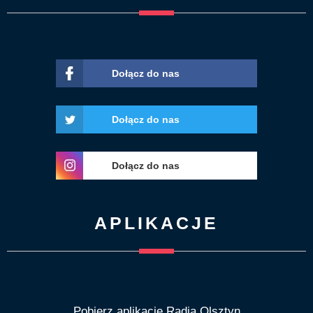
Dołącz do nas
Dołącz do nas
Dołącz do nas
APLIKACJE
Pobierz aplikację Radia Olsztyn