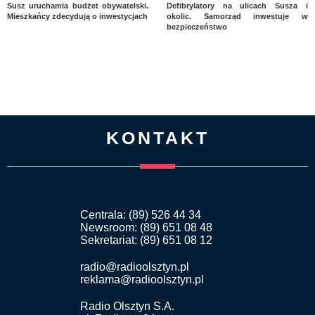
Susz uruchamia budżet obywatelski.
Defibrylatory na ulicach Susza i
Mieszkańcy zdecydują o inwestycjach
okolic. Samorząd inwestuje w
bezpieczeństwo
KONTAKT
Centrala: (89) 526 44 34
Newsroom: (89) 651 08 48
Sekretariat: (89) 651 08 12
radio@radioolsztyn.pl
reklama@radioolsztyn.pl
Radio Olsztyn S.A.