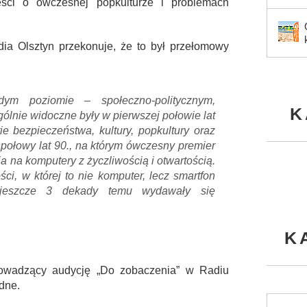
ści o ówczesnej popkulturze i problemach
dia Olsztyn przekonuje, że to był przełomowy
ym poziomie – społeczno-politycznym,
K
lnie widoczne były w pierwszej połowie lat
ie bezpieczeństwa, kultury, popkultury oraz
 połowy lat 90., na którym ówczesny premier
 na komputery z życzliwością i otwartością.
ci, w której to nie komputer, lecz smartfon
e jeszcze 3 dekady temu wydawały się
K
prowadzący audycję „Do zobaczenia” w Radiu
odne.