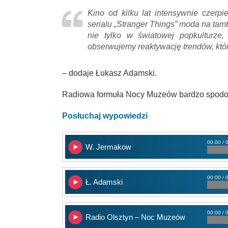
Kino od kilku lat intensywnie czerpi
serialu „Stranger Things” moda na tam
nie tylko w światowej popkulturze
obserwujemy reaktywację trendów, które
– dodaje Łukasz Adamski.
Radiowa formuła Nocy Muzeów bardzo spodo
Posłuchaj wypowiedzi
00:00 / 
W. Jermakow
00:00 / 
Ł. Adamski
00:00 / 
Radio Olsztyn – Noc Muzeów