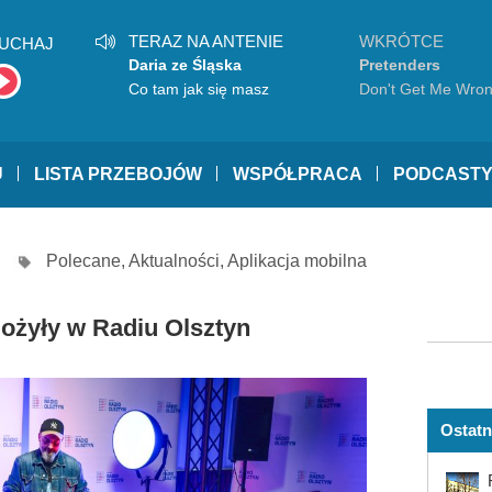
TERAZ NA ANTENIE
WKRÓTCE
UCHAJ
Daria ze Śląska
Pretenders
Co tam jak się masz
Don't Get Me Wro
U
LISTA PRZEBOJÓW
WSPÓŁPRACA
PODCAST
Polecane
,
Aktualności
,
Aplikacja mobilna
 ożyły w Radiu Olsztyn
Ostatn