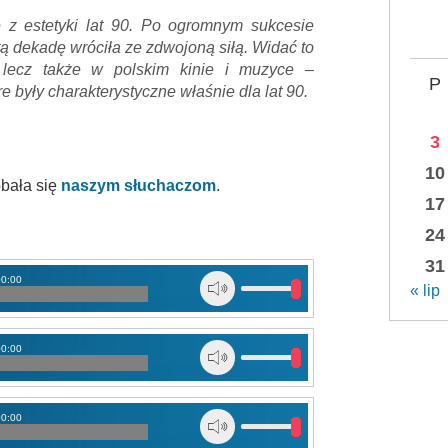
e z estetyki lat 90. Po ogromnym sukcesie
tą dekadę wróciła ze zdwojoną siłą. Widać to
, lecz także w polskim kinie i muzyce –
P
 były charakterystyczne właśnie dla lat 90.
3
10
bała się
naszym
słuchaczom
.
17
24
31
00:00
« lip
00:00
00:00