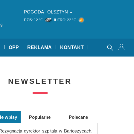
POGODA
OLSZTYN
DZIŚ:
12 °C
JUTRO:
22 °C
ng
Y
OPP
REKLAMA
KONTAKT
NEWSLETTER
ie wpisy
Popularne
Polecane
Rezygnacja dyrektor szpitala w Bartoszycach.