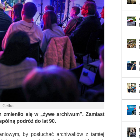
P. Getka
zmieniło się w „żywe archiwum”. Zamiast
ólną podróż do lat 90.
niowym, by posłuchać archiwaliów z tamtej