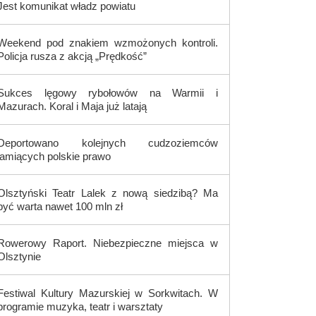
Jest komunikat władz powiatu
Weekend pod znakiem wzmożonych kontroli.
Policja rusza z akcją „Prędkość”
Sukces lęgowy rybołowów na Warmii i
Mazurach. Koral i Maja już latają
Deportowano kolejnych cudzoziemców
łamiących polskie prawo
Olsztyński Teatr Lalek z nową siedzibą? Ma
być warta nawet 100 mln zł
Rowerowy Raport. Niebezpieczne miejsca w
Olsztynie
Festiwal Kultury Mazurskiej w Sorkwitach. W
programie muzyka, teatr i warsztaty