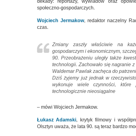
dekady: reportaży, wywiadów oraz opowie
społeczno-gospodarczych.
Wojciech Jermakow
, redaktor naczelny Ra
czas.
Zmiany zaszły właściwie na każd
gospodarczym i ekonomicznym, szczegó
90. Przeobrażeniu uległy także kwest
technologii. Zachowało się nagranie z
Waldemar Pawlak zachęca do patrzenia
Dziś żyjemy już jednak w rzeczywistoś
wykonuje wiele czynności, któr
technologicznie nieosiągalne
– mówi Wojciech Jermakow.
Łukasz Adamski
, krytyk filmowy i współ
Olsztyn uważa, że lata 90. są teraz bardzo m