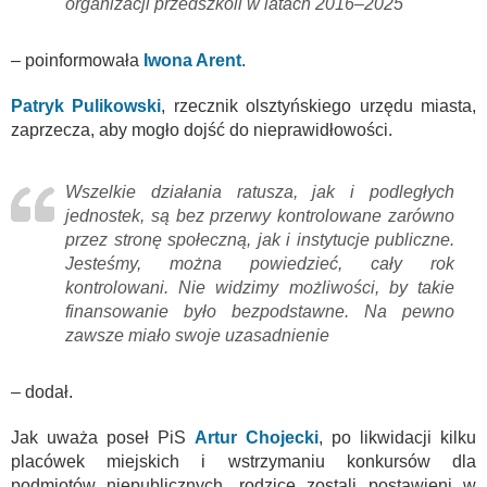
organizacji przedszkoli w latach 2016–2025
– poinformowała
Iwona Arent
.
Patryk Pulikowski
, rzecznik olsztyńskiego urzędu miasta,
zaprzecza, aby mogło dojść do nieprawidłowości.
Wszelkie działania ratusza, jak i podległych
jednostek, są bez przerwy kontrolowane zarówno
przez stronę społeczną, jak i instytucje publiczne.
Jesteśmy, można powiedzieć, cały rok
kontrolowani. Nie widzimy możliwości, by takie
finansowanie było bezpodstawne. Na pewno
zawsze miało swoje uzasadnienie
– dodał.
Jak uważa poseł PiS
Artur Chojecki
, po likwidacji kilku
placówek miejskich i wstrzymaniu konkursów dla
podmiotów niepublicznych, rodzice zostali postawieni w