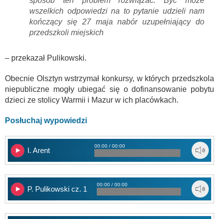
sposób ten problem rozwiązać. Być może
wszelkich odpowiedzi na to pytanie udzieli nam
kończący się 27 maja nabór uzupełniający do
przedszkoli miejskich
– przekazał Pulikowski.
Obecnie Olsztyn wstrzymał konkursy, w których przedszkola
niepubliczne mogły ubiegać się o dofinansowanie pobytu
dzieci ze stolicy Warmii i Mazur w ich placówkach.
Posłuchaj wypowiedzi
00:00 / 00:00
I. Arent
00:00 / 00:00
P. Pulikowski cz. 1