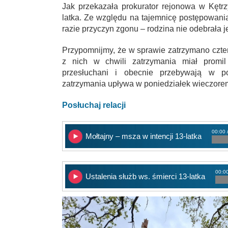
Jak przekazała prokurator rejonowa w Kętr
latka. Ze względu na tajemnicę postępowani
razie przyczyn zgonu – rodzina nie odebrała j
Przypomnijmy, że w sprawie zatrzymano czte
z nich w chwili zatrzymania miał promil 
przesłuchani i obecnie przebywają w pol
zatrzymania upływa w poniedziałek wieczore
Posłuchaj relacji
00:00 
Mołtajny – msza w intencji 13-latka
00:00
Ustalenia służb ws. śmierci 13-latka