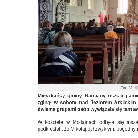
Fot. M. 
Mieszkańcy gminy Barciany uczcili pamięć
zginął w sobotę nad Jeziorem Arklickim
dwiema grupami osób wywiązała się tam a
W kościele w Mołtajnach odbyła się msza 
podkreślali, że Mikołaj był zwykłym, pogodn