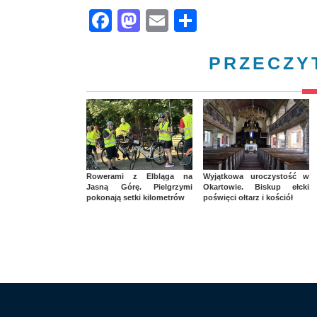
Facebook
Mastodon
Email
Share
PRZECZY
Rowerami z Elbląga na
Wyjątkowa uroczystość w
Jasną Górę. Pielgrzymi
Okartowie. Biskup ełcki
pokonają setki kilometrów
poświęci ołtarz i kościół