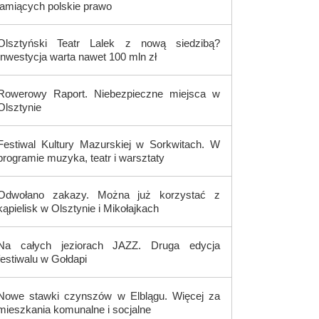
łamiących polskie prawo
Olsztyński Teatr Lalek z nową siedzibą?
Inwestycja warta nawet 100 mln zł
Rowerowy Raport. Niebezpieczne miejsca w
Olsztynie
Festiwal Kultury Mazurskiej w Sorkwitach. W
programie muzyka, teatr i warsztaty
Odwołano zakazy. Można już korzystać z
kąpielisk w Olsztynie i Mikołajkach
Na całych jeziorach JAZZ. Druga edycja
festiwalu w Gołdapi
Nowe stawki czynszów w Elblągu. Więcej za
mieszkania komunalne i socjalne