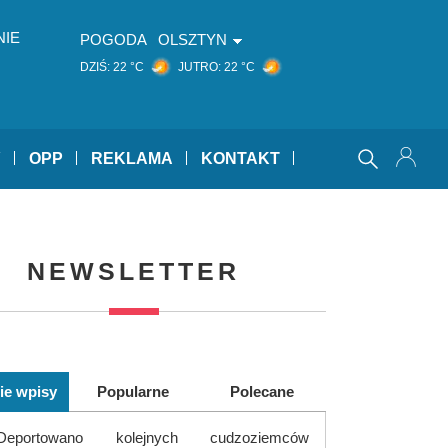
NIE
POGODA
OLSZTYN
DZIŚ:
22 °C
JUTRO:
22 °C
Y
OPP
REKLAMA
KONTAKT
NEWSLETTER
ie wpisy
Popularne
Polecane
Deportowano kolejnych cudzoziemców