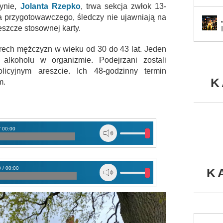
zynie,
Jolanta Rzepko
, trwa sekcja zwłok 13-
a przygotowawczego, śledczy nie ujawniają na
eszcze stosownej karty.
rech mężczyzn w wieku od 30 do 43 lat. Jeden
alkoholu w organizmie. Podejrzani zostali
icyjnym areszcie. Ich 48-godzinny termin
K
m.
/ 00:00
 / 00:00
K