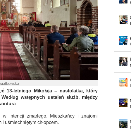
Kwiatkowska
 13-letniego Mikołaja – nastolatka, który
. Według wstępnych ustaleń służb, między
wantura.
w intencji zmarłego. Mieszkańcy i znajomi
ym i uśmiechniętym chłopcem.