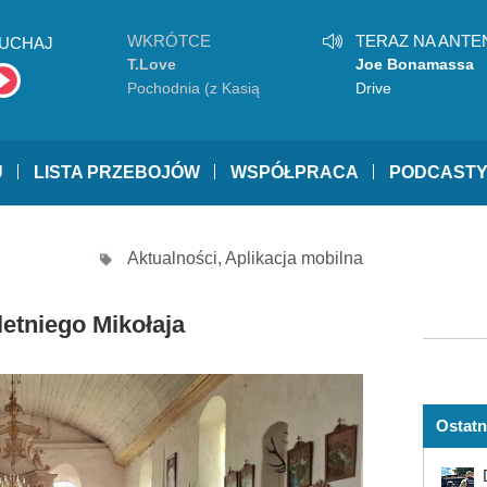
WKRÓTCE
TERAZ NA ANTE
UCHAJ
T.Love
Joe Bonamassa
Pochodnia (z Kasią
Drive
Sienkiewicz)
U
LISTA PRZEBOJÓW
WSPÓŁPRACA
PODCAST
Aktualności
,
Aplikacja mobilna
letniego Mikołaja
Ostatn