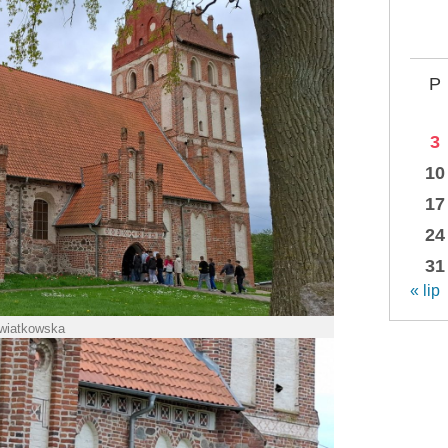
P
3
10
17
24
31
« lip
Kwiatkowska