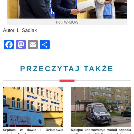
Fot. W-MUW
Autor: Ł. Sadlak
Facebook
Mastodon
Email
Share
PRZECZYTAJ TAKŻE
Szpitale w Iławie i Działdowie
Kolejne kontrowersje wokół szpitala