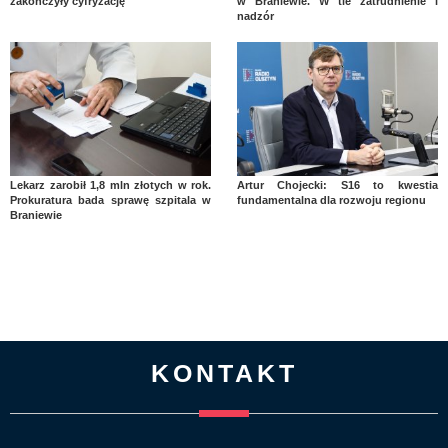
zakończyły cyfryzację
w Braniewie. W tle zatrudnienie i
nadzór
Lekarz zarobił 1,8 mln złotych w rok.
Artur Chojecki: S16 to kwestia
Prokuratura bada sprawę szpitala w
fundamentalna dla rozwoju regionu
Braniewie
KONTAKT