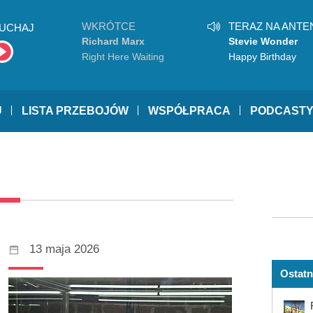
WKRÓTCE
TERAZ NA ANTE
UCHAJ
Richard Marx
Stevie Wonder
Right Here Waiting
Happy Birthday
U
LISTA PRZEBOJÓW
WSPÓŁPRACA
PODCAST
13 maja 2026
Ostatn