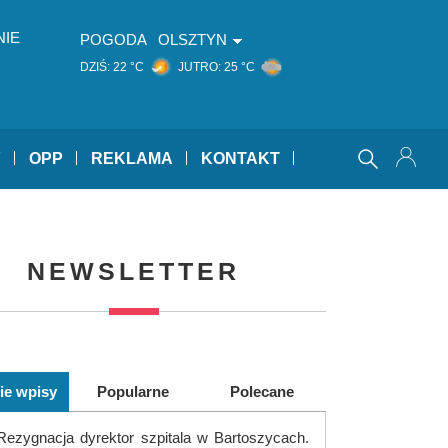
NIE
POGODA
OLSZTYN
DZIŚ:
22 °C
JUTRO:
25 °C
Y
OPP
REKLAMA
KONTAKT
NEWSLETTER
ie wpisy
Popularne
Polecane
Rezygnacja dyrektor szpitala w Bartoszycach.