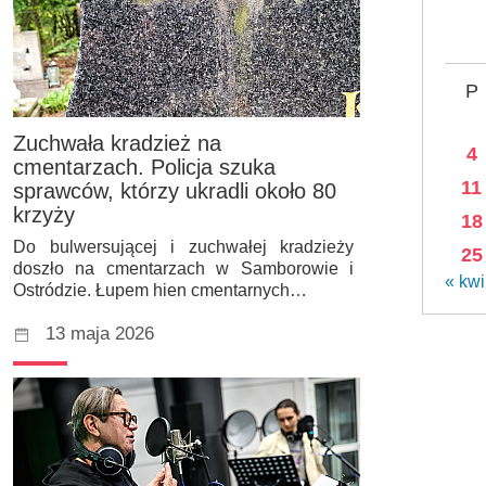
P
Zuchwała kradzież na
4
cmentarzach. Policja szuka
11
sprawców, którzy ukradli około 80
krzyży
18
Do bulwersującej i zuchwałej kradzieży
25
doszło na cmentarzach w Samborowie i
« kwi
Ostródzie. Łupem hien cmentarnych…
13 maja 2026