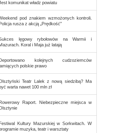
Jest komunikat władz powiatu
Weekend pod znakiem wzmożonych kontroli.
Policja rusza z akcją „Prędkość”
Sukces lęgowy rybołowów na Warmii i
Mazurach. Koral i Maja już latają
Deportowano kolejnych cudzoziemców
łamiących polskie prawo
Olsztyński Teatr Lalek z nową siedzibą? Ma
być warta nawet 100 mln zł
Rowerowy Raport. Niebezpieczne miejsca w
Olsztynie
Festiwal Kultury Mazurskiej w Sorkwitach. W
programie muzyka, teatr i warsztaty