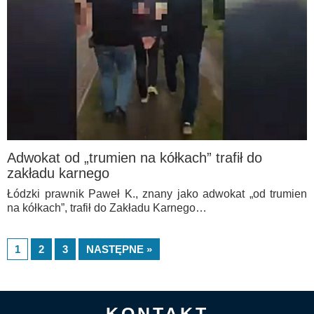
Adwokat od „trumien na kółkach” trafił do
zakładu karnego
Łódzki prawnik Paweł K., znany jako adwokat „od trumien
na kółkach”, trafił do Zakładu Karnego…
1
2
3
NASTĘPNE »
KONTAKT