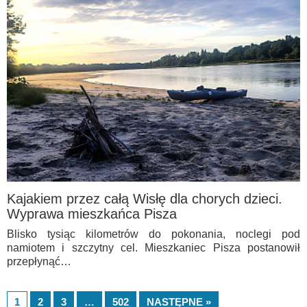
Kajakiem przez całą Wisłę dla chorych dzieci.
Wyprawa mieszkańca Pisza
Blisko tysiąc kilometrów do pokonania, noclegi pod
namiotem i szczytny cel. Mieszkaniec Pisza postanowił
przepłynąć…
1
2
3
…
502
NASTĘPNE »