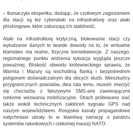
– tłumaczyła ekspertka, dodając, że czołowym zagrożeniem
dla stacji są też cyberataki na infrastrukturę oraz ataki
phishingowe, które zaburzają ich stabilność.
Ataki na infrastrukturę krytyczną, blokowanie stacji czy
wyłudzanie danych to twarde dowody na to, że wirtualne
kłamstwo ma realne, fizyczne konsekwencje. Z naszego,
regionalnego punktu widzenia sytuacja wygląda jeszcze
poważniej. Bliskość obwodu królewieckiego sprawia, że
Warmia i Mazury są wschodnią flanką i bezpośrednim
poligonem doświadczalnym dla obcych służb. Mieszkańcy
przygranicznych powiatów, dwa lata temu, musieli mierzyć
się chociażby z fałszywymi SMS-ami zawierającymi
rzekome wezwania mobilizacyjne. Strach próbowano siać
także wokół technicznych zakłóceń sygnału GPS nad
naszym województwem. Rosyjskie kanały propagandowe
natychmiast ubrały to w kłamliwą narrację o paraliżu
systemów ratunkowych i rzekomej inwazji NATO.