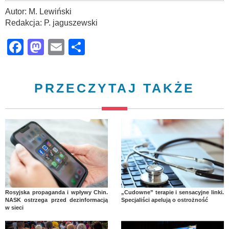
Autor: M. Lewiński
Redakcja: P. jaguszewski
Facebook
Mastodon
Email
Share
PRZECZYTAJ TAKŻE
Rosyjska propaganda i wpływy Chin.
„Cudowne” terapie i sensacyjne linki.
NASK ostrzega przed dezinformacją
Specjaliści apelują o ostrożność
w sieci