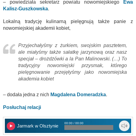
– powiedziała sekretarz powiatu nowomiejskiego
Ewa
Kalisz-Guszkowska
.
Lokalną tradycję kulinarną pielęgnują także panie z
nowomiejskiej akademii kobiet,
Przyjechałyśmy z żurkiem, swojskim pasztetem,
ale miałyśmy także sałatkę jarzynową oraz nasz
specjał – drożdżówki a la Pan Malinowski. (…) To
tradycyjny nowomiejski przysmak, którego
pielęgnowanie przejęłyśmy jako nowomiejska
akademia kobiet
– dodała jedna z nich
Magdalena Domeradzka
.
Posłuchaj relacji
00:00 / 00:00
Jarmark w Olsztynie