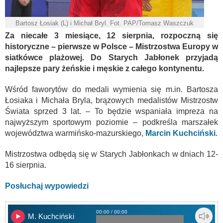
Bartosz Łosiak (L) i Michał Bryl. Fot. PAP/Tomasz Waszczuk
Za niecałe 3 miesiące, 12 sierpnia, rozpoczną się
historyczne – pierwsze w Polsce – Mistrzostwa Europy w
siatkówce plażowej. Do Starych Jabłonek przyjadą
najlepsze pary żeńskie i męskie z całego kontynentu.
Wśród faworytów do medali wymienia się m.in. Bartosza
Łosiaka i Michała Bryla, brązowych medalistów Mistrzostw
Świata sprzed 3 lat. – To będzie wspaniała impreza na
najwyższym sportowym poziomie – podkreśla marszałek
województwa warmińsko-mazurskiego,
Marcin Kuchciński
.
Mistrzostwa odbędą się w Starych Jabłonkach w dniach 12-
16 sierpnia.
Posłuchaj wypowiedzi
00:00 / 00:00
M. Kuchciński