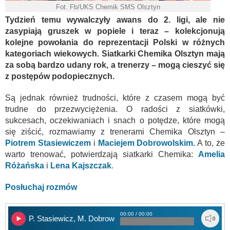
Fot. Fb/UKS Chemik SMS Olsztyn
Tydzień temu wywalczyły awans do 2. ligi, ale nie
zasypiają gruszek w popiele i teraz – kolekcjonują
kolejne powołania do reprezentacji Polski w różnych
kategoriach wiekowych. Siatkarki Chemika Olsztyn mają
za sobą bardzo udany rok, a trenerzy – mogą cieszyć się
z postępów podopiecznych.
Są jednak również trudności, które z czasem mogą być
trudne do przezwyciężenia. O radości z siatkówki,
sukcesach, oczekiwaniach i snach o potędze, które mogą
się ziścić, rozmawiamy z trenerami Chemika Olsztyn –
Piotrem Stasiewiczem
i
Maciejem Dobrowolskim.
A to, że
warto trenować, potwierdzają siatkarki Chemika:
Amelia
Różańska
i
Lena
Kajszczak
.
Posłuchaj rozmów
00:00 / 00:00
P. Stasiewicz, M. Dobrowolski