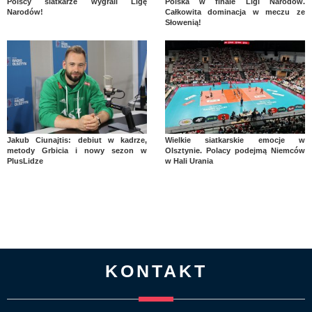
Polscy siatkarze wygrali Ligę
Polska w finale Ligi Narodów.
Narodów!
Całkowita dominacja w meczu ze
Słowenią!
Jakub Ciunajtis: debiut w kadrze,
Wielkie siatkarskie emocje w
metody Grbicia i nowy sezon w
Olsztynie. Polacy podejmą Niemców
PlusLidze
w Hali Urania
KONTAKT