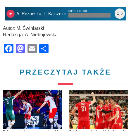
00:00 / 00:00
A. Różańska, L. Kajszczak
Autor: M. Świniarski
Redakcja: A. Niebojewska
Facebook
Mastodon
Email
Share
PRZECZYTAJ TAKŻE