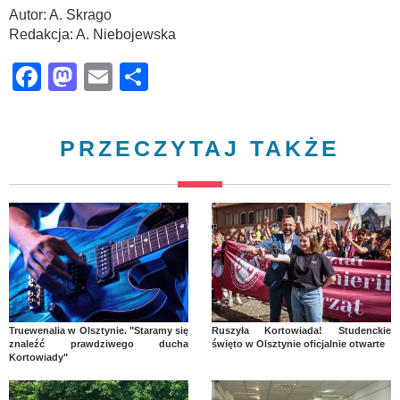
Autor: A. Skrago
Redakcja: A. Niebojewska
Facebook
Mastodon
Email
Share
PRZECZYTAJ TAKŻE
Truewenalia w Olsztynie. "Staramy się
Ruszyła Kortowiada! Studenckie
znaleźć prawdziwego ducha
święto w Olsztynie oficjalnie otwarte
Kortowiady"