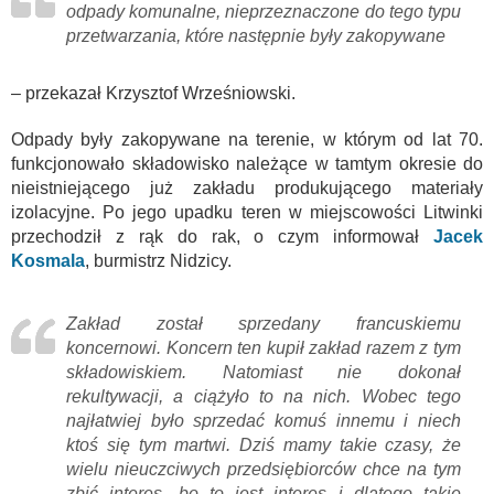
odpady komunalne, nieprzeznaczone do tego typu
przetwarzania, które następnie były zakopywane
– przekazał Krzysztof Wrześniowski.
Odpady były zakopywane na terenie, w którym od lat 70.
funkcjonowało składowisko należące w tamtym okresie do
nieistniejącego już zakładu produkującego materiały
izolacyjne. Po jego upadku teren w miejscowości Litwinki
przechodził z rąk do rak, o czym informował
Jacek
Kosmala
, burmistrz Nidzicy.
Zakład został sprzedany francuskiemu
koncernowi. Koncern ten kupił zakład razem z tym
składowiskiem. Natomiast nie dokonał
rekultywacji, a ciążyło to na nich. Wobec tego
najłatwiej było sprzedać komuś innemu i niech
ktoś się tym martwi. Dziś mamy takie czasy, że
wielu nieuczciwych przedsiębiorców chce na tym
zbić interes, bo to jest interes i dlatego takie