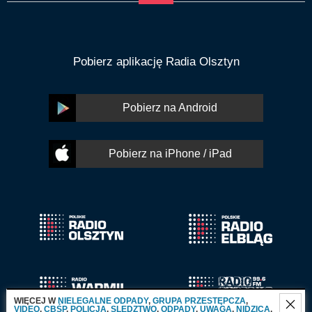
Pobierz aplikację Radia Olsztyn
Pobierz na Android
Pobierz na iPhone / iPad
WIĘCEJ W
NIELEGALNE ODPADY
,
GRUPA PRZESTĘPCZA
,
VIDEO
,
CBŚP
,
POLICJA
,
SLEDZTWO
,
ODPADY
,
UWAGA
,
NIDZICA
,