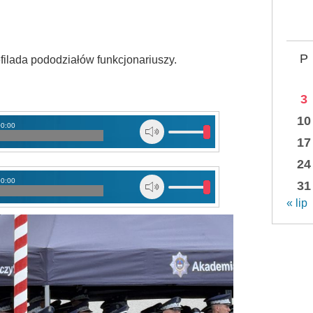
P
filada pododziałów funkcjonariuszy.
3
10
00:00
17
24
00:00
31
« lip