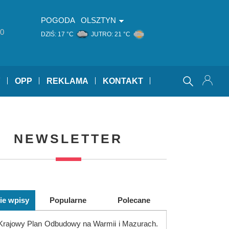
POGODA
OLSZTYN
0
DZIŚ:
17 °C
JUTRO:
21 °C
Y
OPP
REKLAMA
KONTAKT
NEWSLETTER
ie wpisy
Popularne
Polecane
Krajowy Plan Odbudowy na Warmii i Mazurach.