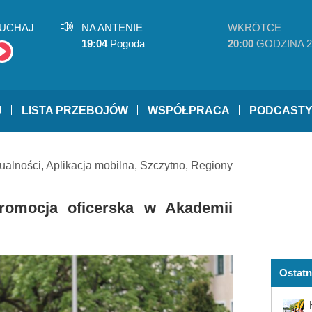
UCHAJ
NA ANTENIE
WKRÓTCE
19:04
Pogoda
20:00
GODZINA 2
U
LISTA PRZEBOJÓW
WSPÓŁPRACA
PODCAST
ualności
,
Aplikacja mobilna
,
Szczytno
,
Regiony
Promocja oficerska w Akademii
Ostatn