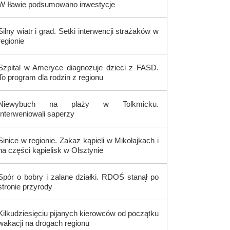
W Iławie podsumowano inwestycje
Silny wiatr i grad. Setki interwencji strażaków w
regionie
Szpital w Ameryce diagnozuje dzieci z FASD.
To program dla rodzin z regionu
Niewybuch na plaży w Tolkmicku.
Interweniowali saperzy
Sinice w regionie. Zakaz kąpieli w Mikołajkach i
na części kąpielisk w Olsztynie
Spór o bobry i zalane działki. RDOŚ stanął po
stronie przyrody
Kilkudziesięciu pijanych kierowców od początku
wakacji na drogach regionu