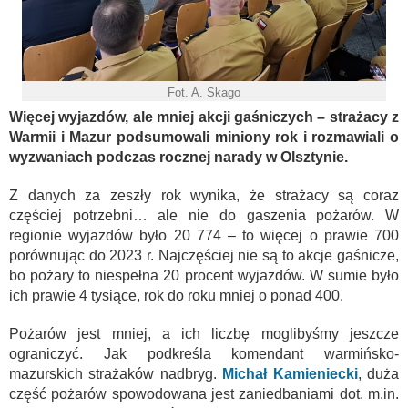
Fot. A. Skago
Więcej wyjazdów, ale mniej akcji gaśniczych – strażacy z
Warmii i Mazur podsumowali miniony rok i rozmawiali o
wyzwaniach podczas rocznej narady w Olsztynie.
Z danych za zeszły rok wynika, że strażacy są coraz
częściej potrzebni… ale nie do gaszenia pożarów. W
regionie wyjazdów było 20 774 – to więcej o prawie 700
porównując do 2023 r. Najczęściej nie są to akcje gaśnicze,
bo pożary to niespełna 20 procent wyjazdów. W sumie było
ich prawie 4 tysiące, rok do roku mniej o ponad 400.
Pożarów jest mniej, a ich liczbę moglibyśmy jeszcze
ograniczyć. Jak podkreśla komendant warmińsko-
mazurskich strażaków nadbryg.
Michał Kamieniecki
, duża
część pożarów spowodowana jest zaniedbaniami dot. m.in.