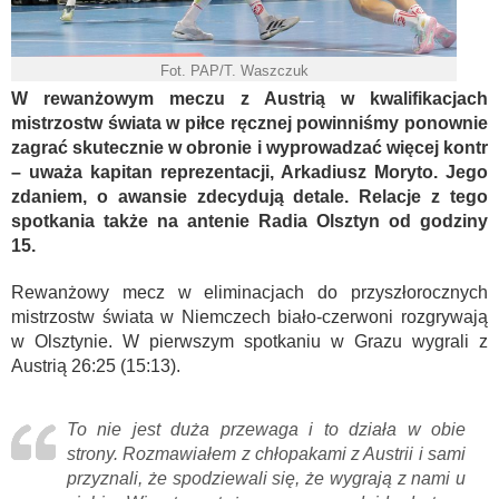
Fot. PAP/T. Waszczuk
W rewanżowym meczu z Austrią w kwalifikacjach
mistrzostw świata w piłce ręcznej powinniśmy ponownie
zagrać skutecznie w obronie i wyprowadzać więcej kontr
– uważa kapitan reprezentacji, Arkadiusz Moryto. Jego
zdaniem, o awansie zdecydują detale. Relacje z tego
spotkania także na antenie Radia Olsztyn od godziny
15.
Rewanżowy mecz w eliminacjach do przyszłorocznych
mistrzostw świata w Niemczech biało-czerwoni rozgrywają
w Olsztynie. W pierwszym spotkaniu w Grazu wygrali z
Austrią 26:25 (15:13).
To nie jest duża przewaga i to działa w obie
strony. Rozmawiałem z chłopakami z Austrii i sami
przyznali, że spodziewali się, że wygrają z nami u