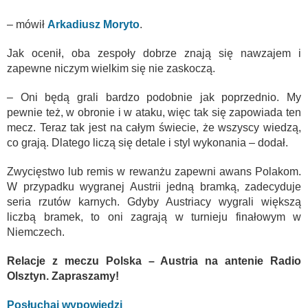
– mówił
Arkadiusz Moryto
.
Jak ocenił, oba zespoły dobrze znają się nawzajem i
zapewne niczym wielkim się nie zaskoczą.
– Oni będą grali bardzo podobnie jak poprzednio. My
pewnie też, w obronie i w ataku, więc tak się zapowiada ten
mecz. Teraz tak jest na całym świecie, że wszyscy wiedzą,
co grają. Dlatego liczą się detale i styl wykonania – dodał.
Zwycięstwo lub remis w rewanżu zapewni awans Polakom.
W przypadku wygranej Austrii jedną bramką, zadecyduje
seria rzutów karnych. Gdyby Austriacy wygrali większą
liczbą bramek, to oni zagrają w turnieju finałowym w
Niemczech.
Relacje z meczu Polska – Austria na antenie Radio
Olsztyn. Zapraszamy!
Posłuchaj wypowiedzi