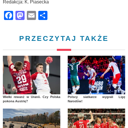
Redakcja: K. Piasecka
Facebook
Mastodon
Email
Share
PRZECZYTAJ TAKŻE
Wielki rewanż w Uranii. Czy Polska
Polscy siatkarze wygrali Ligę
pokona Austrię?
Narodów!