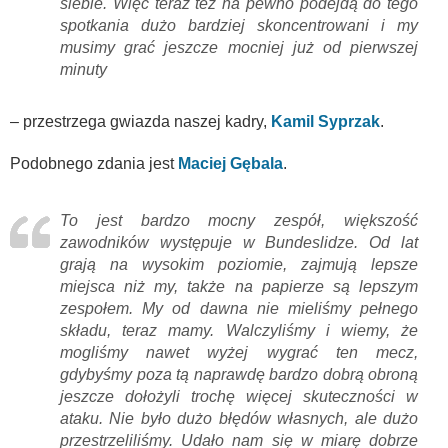
siebie. Więc teraz też na pewno podejdą do tego
spotkania dużo bardziej skoncentrowani i my
musimy grać jeszcze mocniej już od pierwszej
minuty
– przestrzega gwiazda naszej kadry,
Kamil Syprzak
.
Podobnego zdania jest
Maciej Gębala
.
To jest bardzo mocny zespół, większość
zawodników występuje w Bundeslidze. Od lat
grają na wysokim poziomie, zajmują lepsze
miejsca niż my, także na papierze są lepszym
zespołem. My od dawna nie mieliśmy pełnego
składu, teraz mamy. Walczyliśmy i wiemy, że
mogliśmy nawet wyżej wygrać ten mecz,
gdybyśmy poza tą naprawdę bardzo dobrą obroną
jeszcze dołożyli trochę więcej skuteczności w
ataku. Nie było dużo błędów własnych, ale dużo
przestrzeliliśmy. Udało nam się w miarę dobrze