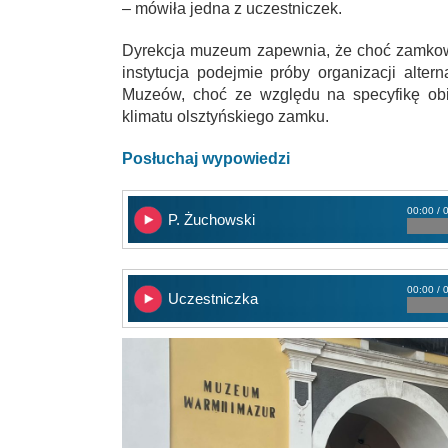
– mówiła jedna z uczestniczek.
Dyrekcja muzeum zapewnia, że choć zamkow
instytucja podejmie próby organizacji alte
Muzeów, choć ze względu na specyfikę obi
klimatu olsztyńskiego zamku.
Posłuchaj wypowiedzi
00:00 / 
P. Żuchowski
00:00 / 
Uczestniczka