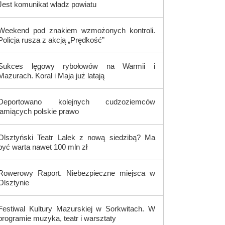
Jest komunikat władz powiatu
Weekend pod znakiem wzmożonych kontroli.
Policja rusza z akcją „Prędkość”
Sukces lęgowy rybołowów na Warmii i
Mazurach. Koral i Maja już latają
Deportowano kolejnych cudzoziemców
łamiących polskie prawo
Olsztyński Teatr Lalek z nową siedzibą? Ma
być warta nawet 100 mln zł
Rowerowy Raport. Niebezpieczne miejsca w
Olsztynie
Festiwal Kultury Mazurskiej w Sorkwitach. W
programie muzyka, teatr i warsztaty