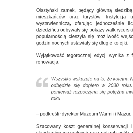
Olsztyński zamek, będący główną siedzibą
mieszkańców oraz turystów. Instytucja u
wystawienniczą, oferując jednocześnie l
dziedzińcu odbywały się pokazy walk rycerski
popularnością cieszyła się możliwość wej
godzin nocnych ustawiały się długie kolejki.
Wyjątkowość tegorocznej edycji wynika z f
renowacja.
Wszystko wskazuje na to, że kolejna
odbędzie się dopiero w 2030 roku
ponieważ rozpoczyna się potężna inwe
roku
– podkreślił dyrektor Muzeum Warmii i Mazur,
Szacowany koszt generalnej konserwacji i
standardów muzealnych oraz potrzeb osób z