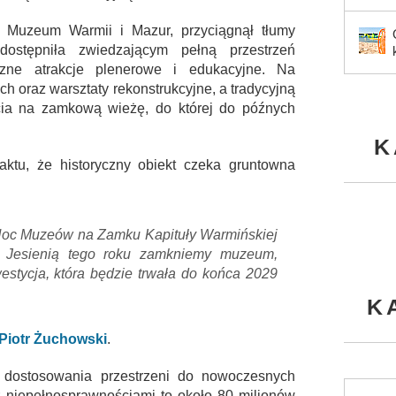
 Muzeum Warmii i Mazur, przyciągnął tłumy
dostępniła zwiedzającym pełną przestrzeń
iczne atrakcje plenerowe i edukacyjne. Na
ch oraz warsztaty rekonstrukcyjne, a tradycyjną
ścia na zamkową wieżę, do której do późnych
K
aktu, że historyczny obiekt czeka gruntowna
 Noc Muzeów na Zamku Kapituły Warmińskiej
. Jesienią tego roku zamkniemy muzeum,
stycja, która będzie trwała do końca 2029
K
Piotr Żuchowski
.
 dostosowania przestrzeni do nowoczesnych
 niepełnosprawnościami to około 80 milionów