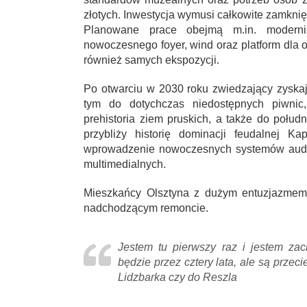
złotych. Inwestycja wymusi całkowite zamknię
Planowane prace obejmą m.in. modernizac
nowoczesnego foyer, wind oraz platform dla 
również samych ekspozycji.
Po otwarciu w 2030 roku zwiedzający zyska
tym do dotychczas niedostępnych piwnic,
prehistoria ziem pruskich, a także do połud
przybliży historię dominacji feudalnej K
wprowadzenie nowoczesnych systemów aud
multimedialnych.
Mieszkańcy Olsztyna z dużym entuzjazmem,
nadchodzącym remoncie.
Jestem tu pierwszy raz i jestem zac
będzie przez cztery lata, ale są prze
Lidzbarka czy do Reszla