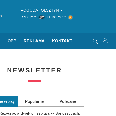
POGODA
OLSZTYN
cz
DZIŚ:
12 °C
JUTRO:
22 °C
Y
OPP
REKLAMA
KONTAKT
NEWSLETTER
ie wpisy
Popularne
Polecane
Rezygnacja dyrektor szpitala w Bartoszycach.