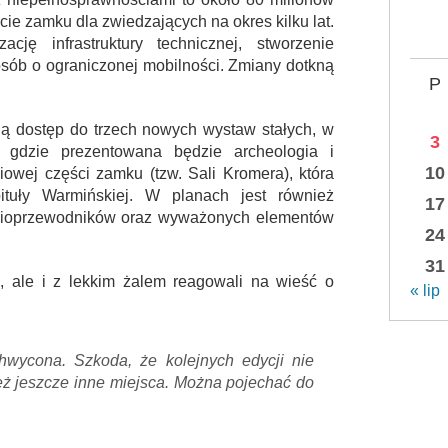
cie zamku dla zwiedzających na okres kilku lat.
ję infrastruktury technicznej, stworzenie
osób o ograniczonej mobilności. Zmiany dotkną
P
ją dostęp do trzech nowych wystaw stałych, w
3
 gdzie prezentowana będzie archeologia i
10
niowej części zamku (tzw. Sali Kromera), która
apituły Warmińskiej. W planach jest również
17
ioprzewodników oraz wyważonych elementów
24
31
 ale i z lekkim żalem reagowali na wieść o
« lip
hwycona. Szkoda, że kolejnych edycji nie
cież jeszcze inne miejsca. Można pojechać do