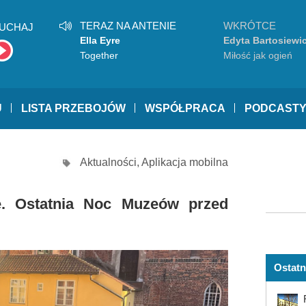
TERAZ NA ANTENIE
WKRÓTCE
UCHAJ
Ella Eyre
Edyta Bartosiewi
Together
Miłość jak ogień
U
LISTA PRZEBOJÓW
WSPÓŁPRACA
PODCAST
Aktualności
,
Aplikacja mobilna
. Ostatnia Noc Muzeów przed
Ostatn