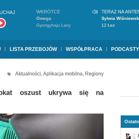
WKRÓTCE
TERAZ NA ANTE
UCHAJ
Omega
Sylwia Wiśniews
Gyongyhaju Lany
12 Łez
U
LISTA PRZEBOJÓW
WSPÓŁPRACA
PODCAST
Aktualności
,
Aplikacja mobilna
,
Regiony
okat oszust ukrywa się na
Ostatn