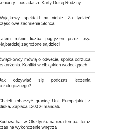
seniorzy i posiadacze Karty Dużej Rodziny
Wyjątkowy spektakl na niebie. Za tydzień
częściowe zaćmienie Słońca
Latem rośnie liczba pogryzień przez psy.
Najbardziej zagrożone są dzieci
Związkowcy mówią o odwecie, spółka odrzuca
oskarżenia. Konflikt w elbląskich wodociągach
Jak odżywiać się podczas leczenia
onkologicznego?
Chcieli zobaczyć granicę Unii Europejskiej z
bliska. Zapłacą 1200 zł mandatu
Budowa hali w Olsztynku nabiera tempa. Teraz
czas na wykończenie wnętrza