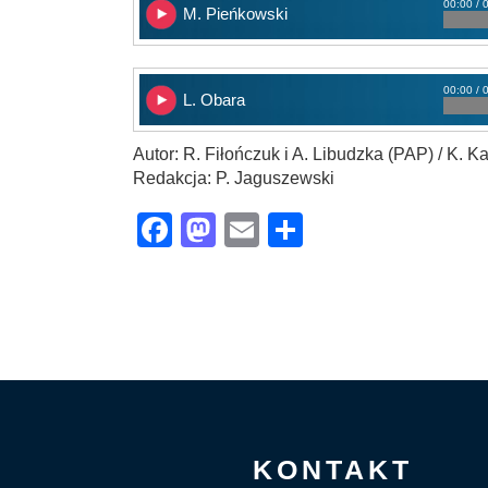
00:00 / 
M. Pieńkowski
00:00 / 
L. Obara
Autor: R. Fiłończuk i A. Libudzka (PAP) / K. K
Redakcja: P. Jaguszewski
Facebook
Mastodon
Email
Share
KONTAKT