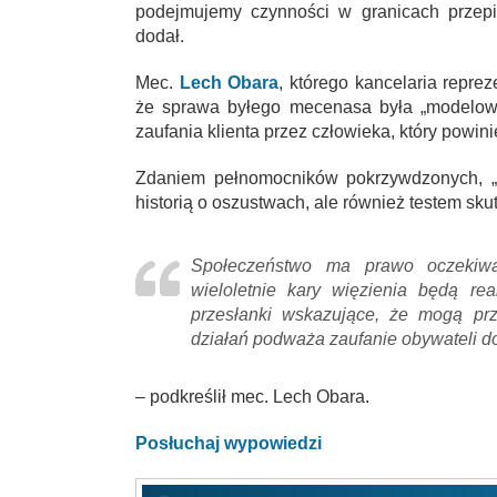
podejmujemy czynności w granicach przep
dodał.
Mec.
Lech Obara
, którego kancelaria repre
że sprawa byłego mecenasa była „modelowy
zaufania klienta przez człowieka, który powini
Zdaniem pełnomocników pokrzywdzonych, „s
historią o oszustwach, ale również testem sku
Społeczeństwo ma prawo oczekiw
wieloletnie kary więzienia będą rea
przesłanki wskazujące, że mogą pr
działań podważa zaufanie obywateli d
– podkreślił mec. Lech Obara.
Posłuchaj wypowiedzi