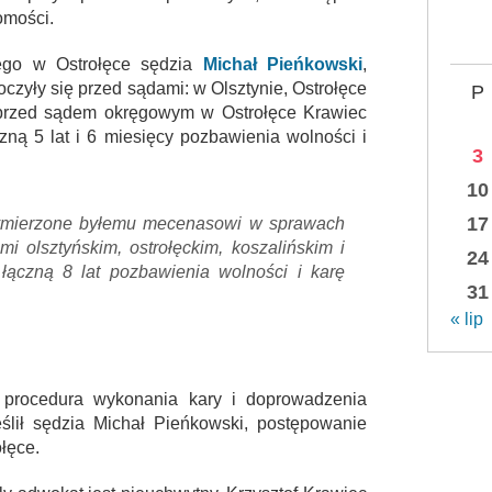
omości.
ego w Ostrołęce sędzia
Michał Pieńkowski
,
czyły się przed sądami: w Olsztynie, Ostrołęce
P
ku przed sądem okręgowym w Ostrołęce Krawiec
zną 5 lat i 6 miesięcy pozbawienia wolności i
3
10
17
wymierzone byłemu mecenasowi w sprawach
mi olsztyńskim, ostrołęckim, koszalińskim i
24
ączną 8 lat pozbawienia wolności i karę
31
« lip
procedura wykonania kary i doprowadzenia
ślił sędzia Michał Pieńkowski, postępowanie
łęce.