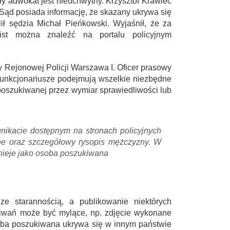
ły adwokat jest nieuchwytny. Krzysztof Krawiec
– Sąd posiada informację, że skazany ukrywa się
ł sędzia Michał Pieńkowski. Wyjaśnił, że za
ist można znaleźć na portalu policyjnym
 Rejonowej Policji Warszawa I. Oficer prasowy
funkcjonariusze podejmują wszelkie niezbędne
poszukiwanej przez wymiar sprawiedliwości lub
ikacie dostępnym na stronach policyjnych
ne oraz szczegółowy rysopis mężczyzny. W
dnieje jako osoba poszukiwana
ze starannością, a publikowanie niektórych
kiwań może być mylące, np. zdjęcie wykonane
soba poszukiwana ukrywa się w innym państwie