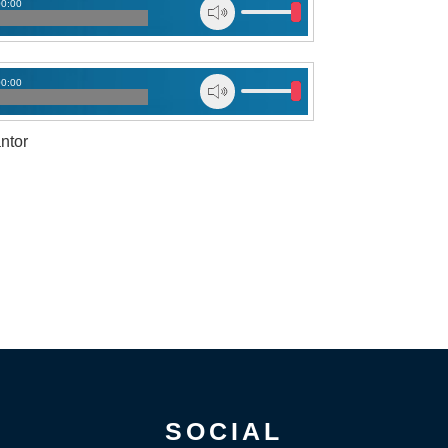
00:00
00:00
antor
SOCIAL