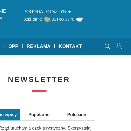
NIE
POGODA
OLSZTYN
ka
DZIŚ:
29 °C
JUTRO:
22 °C
Y
OPP
REKLAMA
KONTAKT
NEWSLETTER
ie wpisy
Popularne
Polecane
Rząd uruchamia czek turystyczny. Skorzystają