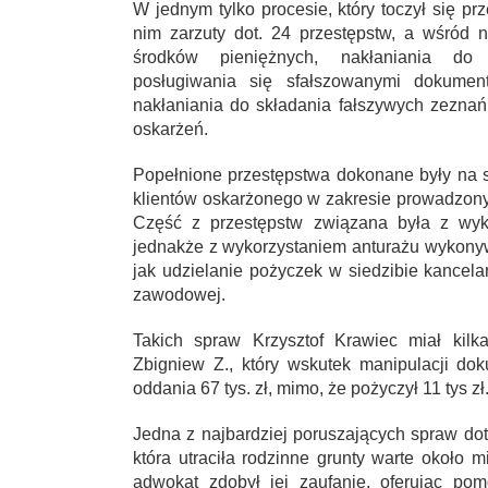
W jednym tylko procesie, który toczył się 
nim zarzuty dot. 24 przestępstw, a wśród 
środków pieniężnych, nakłaniania do 
posługiwania się sfałszowanymi dokumen
nakłaniania do składania fałszywych zeznań
oskarżeń.
Popełnione przestępstwa dokonane były na s
klientów oskarżonego w zakresie prowadzonyc
Część z przestępstw związana była z wy
jednakże z wykorzystaniem anturażu wykon
jak udzielanie pożyczek w siedzibie kancela
zawodowej.
Takich spraw Krzysztof Krawiec miał kil
Zbigniew Z., który wskutek manipulacji d
oddania 67 tys. zł, mimo, że pożyczył 11 tys zł
Jedna z najbardziej poruszających spraw doty
która utraciła rodzinne grunty warte około 
adwokat zdobył jej zaufanie, oferując po