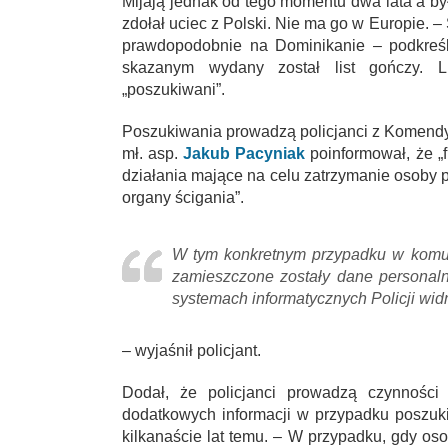
Mijają jednak od tego momentu dwa lata a by
zdołał uciec z Polski. Nie ma go w Europie. 
prawdopodobnie na Dominikanie – podkreśli
skazanym wydany został list gończy. L
„poszukiwani”.
Poszukiwania prowadzą policjanci z Komendy
mł. asp.
Jakub Pacyniak
poinformował, że „
działania mające na celu zatrzymanie osoby 
organy ścigania”.
W tym konkretnym przypadku w komun
zamieszczone zostały dane personal
systemach informatycznych Policji wi
– wyjaśnił policjant.
Dodał, że policjanci prowadzą czynności 
dodatkowych informacji w przypadku poszu
kilkanaście lat temu. – W przypadku, gdy o