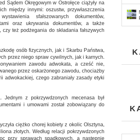
przed Sądem Okręgowym w Ostrołęce ciążyły na
nich między innymi: oszustw, przywłaszczenia
wystawienia sfałszowanych dokumentów,
tami oraz ukrywania dokumentów, a także
, czy też podżegania do składania fałszywych
zkodę osób fizycznych, jak i Skarbu Państwa,
K
h przez niego spraw cywilnych, jak i karnych.
konywaniem zawodu adwokata, a cześć nie,
ywanego przez oskarżonego zawodu, chociażby
rii adwokackiej, czego zabraniały zasady etyki
ka. Jednym z pokrzywdzonych mecenasa był
okumentami i umowami został zobowiązany do
K
.
czyła ciężko chorej kobiety z okolic Olsztyna,
miliona złotych. Według relacji pokrzywdzonych
moc przy sprawach spadkowych, a następnie