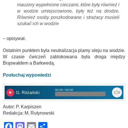
mauzery wypełnione cieczami, które były również i
w wodzie umiejscowione, były też na drodze.
Również osoby poszkodowane i strażacy musieli
szukać ich w wodzie
– opisywał.
Ostatnim punktem była neutralizacja plamy oleju na wodzie.
W czasie ćwiczeń zablokowana była droga między
Brąswałdem a Barkwedą.
Posłuchaj wypowiedzi
00:00 / 00:00
G. Różański
Autor: P. Karpiszen
Redakcja: M. Rutynowski
Facebook
Mastodon
Email
Share