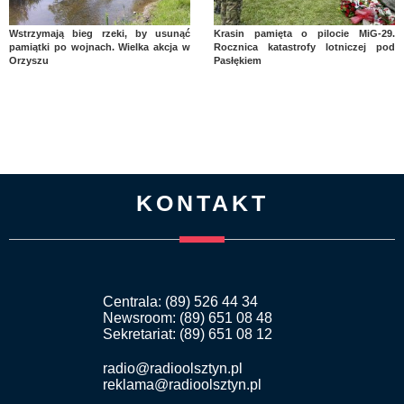
Wstrzymają bieg rzeki, by usunąć
Krasin pamięta o pilocie MiG-29.
pamiątki po wojnach. Wielka akcja w
Rocznica katastrofy lotniczej pod
Orzyszu
Pasłękiem
KONTAKT
Centrala: (89) 526 44 34
Newsroom: (89) 651 08 48
Sekretariat: (89) 651 08 12
radio@radioolsztyn.pl
reklama@radioolsztyn.pl