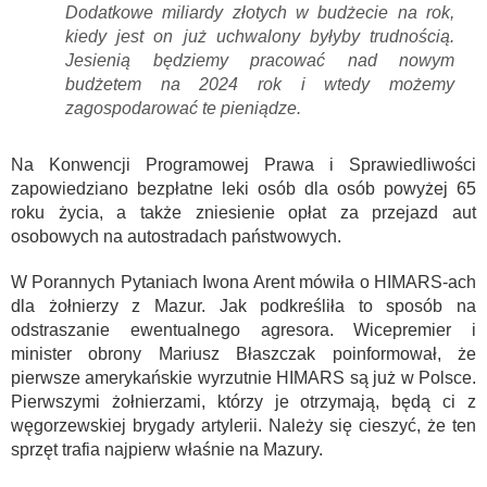
Dodatkowe miliardy złotych w budżecie na rok,
kiedy jest on już uchwalony byłyby trudnością.
Jesienią będziemy pracować nad nowym
budżetem na 2024 rok i wtedy możemy
zagospodarować te pieniądze.
Na Konwencji Programowej Prawa i Sprawiedliwości
zapowiedziano bezpłatne leki osób dla osób powyżej 65
roku życia, a także zniesienie opłat za przejazd aut
osobowych na autostradach państwowych.
W Porannych Pytaniach Iwona Arent mówiła o HIMARS-ach
dla żołnierzy z Mazur. Jak podkreśliła to sposób na
odstraszanie ewentualnego agresora. Wicepremier i
minister obrony Mariusz Błaszczak poinformował, że
pierwsze amerykańskie wyrzutnie HIMARS są już w Polsce.
Pierwszymi żołnierzami, którzy je otrzymają, będą ci z
węgorzewskiej brygady artylerii. Należy się cieszyć, że ten
sprzęt trafia najpierw właśnie na Mazury.