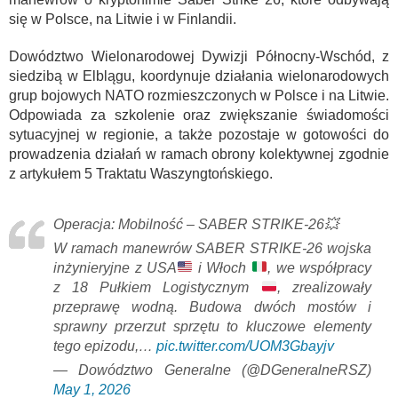
się w Polsce, na Litwie i w Finlandii.
Dowództwo Wielonarodowej Dywizji Północny-Wschód, z
siedzibą w Elblągu, koordynuje działania wielonarodowych
grup bojowych NATO rozmieszczonych w Polsce i na Litwie.
Odpowiada za szkolenie oraz zwiększanie świadomości
sytuacyjnej w regionie, a także pozostaje w gotowości do
prowadzenia działań w ramach obrony kolektywnej zgodnie
z artykułem 5 Traktatu Waszyngtońskiego.
Operacja: Mobilność – SABER STRIKE-26💥
W ramach manewrów SABER STRIKE-26 wojska
inżynieryjne z USA
i Włoch
, we współpracy
z 18 Pułkiem Logistycznym
, zrealizowały
przeprawę wodną. Budowa dwóch mostów i
sprawny przerzut sprzętu to kluczowe elementy
tego epizodu,…
pic.twitter.com/UOM3Gbayjv
— Dowództwo Generalne (@DGeneralneRSZ)
May 1, 2026