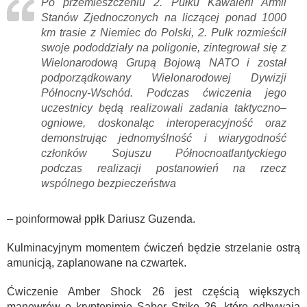
Po przemieszczeniu 2. Pułku Kawalerii Armii
Stanów Zjednoczonych na liczącej ponad 1000
km trasie z Niemiec do Polski, 2. Pułk rozmieścił
swoje pododdziały na poligonie, zintegrował się z
Wielonarodową Grupą Bojową NATO i został
podporządkowany Wielonarodowej Dywizji
Północny-Wschód. Podczas ćwiczenia jego
uczestnicy będą realizowali zadania taktyczno–
ogniowe, doskonaląc interoperacyjność oraz
demonstrując jednomyślność i wiarygodność
członków Sojuszu Północnoatlantyckiego
podczas realizacji postanowień na rzecz
wspólnego bezpieczeństwa
– poinformował ppłk Dariusz Guzenda.
Kulminacyjnym momentem ćwiczeń będzie strzelanie ostrą
amunicją, zaplanowane na czwartek.
Ćwiczenie Amber Shock 26 jest częścią większych
manewrów o kryptonimie Saber Strike 26, które odbywają