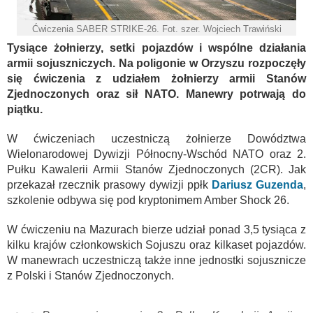
Ćwiczenia SABER STRIKE-26. Fot. szer. Wojciech Trawiński
Tysiące żołnierzy, setki pojazdów i wspólne działania
armii sojuszniczych. Na poligonie w Orzyszu rozpoczęły
się ćwiczenia z udziałem żołnierzy armii Stanów
Zjednoczonych oraz sił NATO. Manewry potrwają do
piątku.
W ćwiczeniach uczestniczą żołnierze Dowództwa
Wielonarodowej Dywizji Północny-Wschód NATO oraz 2.
Pułku Kawalerii Armii Stanów Zjednoczonych (2CR). Jak
przekazał rzecznik prasowy dywizji ppłk
Dariusz Guzenda
,
szkolenie odbywa się pod kryptonimem Amber Shock 26.
W ćwiczeniu na Mazurach bierze udział ponad 3,5 tysiąca z
kilku krajów członkowskich Sojuszu oraz kilkaset pojazdów.
W manewrach uczestniczą także inne jednostki sojusznicze
z Polski i Stanów Zjednoczonych.