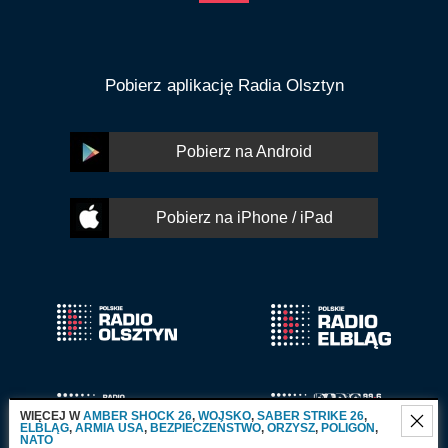
Pobierz aplikację Radia Olsztyn
Pobierz na Android
Pobierz na iPhone / iPad
WIĘCEJ W
AMBER SHOCK 26
,
WOJSKO
,
SABER STRIKE 26
,
ELBLĄG
,
ARMIA USA
,
BEZPIECZEŃSTWO
,
ORZYSZ
,
POLIGON
,
NATO