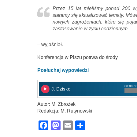
Przez 15 lat mieliśmy ponad 200 wy
staramy się aktualizować tematy. Mów
nowych zagrożeniach, które się poja
zastosowanie w życiu codziennym
– wyjaśniał.
Konferencja w Piszu potrwa do środy.
Posłuchaj wypowiedzi
00:00 / 
J. Dzisko
Autor: M. Zbrożek
Redakcja: M. Rutynowski
Facebook
Mastodon
Email
Share