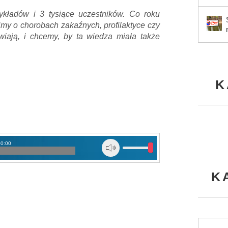
kładów i 3 tysiące uczestników. Co roku
imy o chorobach zakaźnych, profilaktyce czy
wiają, i chcemy, by ta wiedza miała także
K
00:00
K