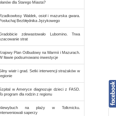
planów dla Starego Miasta?
Rzadkowłosy Waldek, osioł i mazurska gwara.
Posłuchaj Bezbłędnika Językowego
Gradobicie zdewastowało Lubomino. Trwa
szacowanie strat
Krajowy Plan Odbudowy na Warmii i Mazurach.
W Iławie podsumowano inwestycje
Silny wiatr i grad. Setki interwencji strażaków w
regionie
Szpital w Ameryce diagnozuje dzieci z FASD.
To program dla rodzin z regionu
Niewybuch na plaży w Tolkmicku.
Interweniowali saperzy