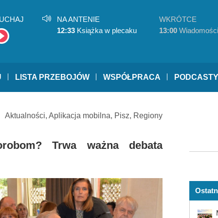
UCHAJ
NA ANTENIE
WKRÓTCE
12:33
Książka w plecaku
13:00
Wiadomośc
U
LISTA PRZEBOJÓW
WSPÓŁPRACA
PODCAST
Aktualności
,
Aplikacja mobilna
,
Pisz
,
Regiony
orobom? Trwa ważna debata
Ostatn