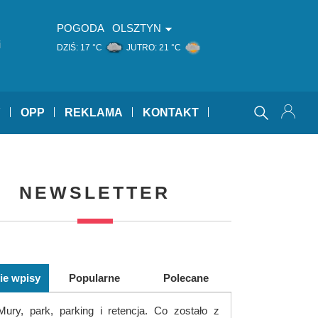
POGODA
OLSZTYN
i
DZIŚ:
17 °C
JUTRO:
21 °C
Y
OPP
REKLAMA
KONTAKT
NEWSLETTER
ie wpisy
Popularne
Polecane
Mury, park, parking i retencja. Co zostało z