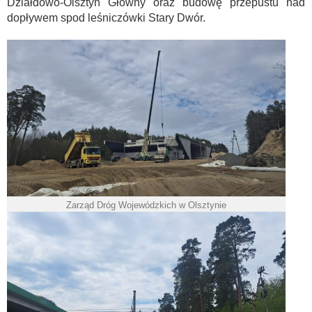
Działdowo-Olsztyn Główny oraz budowę przepustu nad
dopływem spod leśniczówki Stary Dwór.
Zarząd Dróg Wojewódzkich w Olsztynie