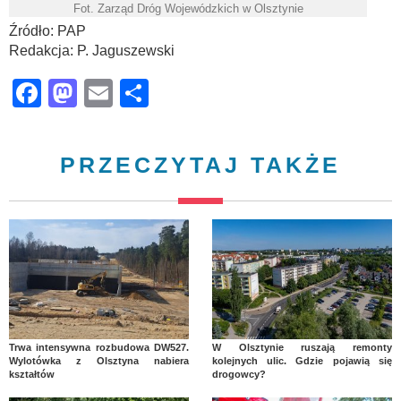
Fot. Zarząd Dróg Wojewódzkich w Olsztynie
Źródło: PAP
Redakcja: P. Jaguszewski
Facebook
Mastodon
Email
Share
PRZECZYTAJ TAKŻE
Trwa intensywna rozbudowa DW527.
W Olsztynie ruszają remonty
Wylotówka z Olsztyna nabiera
kolejnych ulic. Gdzie pojawią się
kształtów
drogowcy?