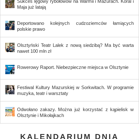
Sukces lęgowy rybołowów na Warmii i Mazurach. Koral i
Maja już latają
Deportowano kolejnych cudzoziemców łamiących
polskie prawo
Olsztyński Teatr Lalek z nową siedzibą? Ma być warta
nawet 100 mln zł
Rowerowy Raport. Niebezpieczne miejsca w Olsztynie
Festiwal Kultury Mazurskiej w Sorkwitach. W programie
muzyka, teatr i warsztaty
Odwołano zakazy. Można już korzystać z kąpielisk w
Olsztynie i Mikołajkach
KALENDARIUM DNIA