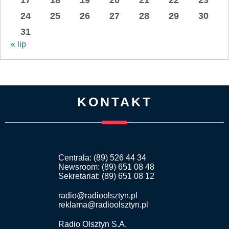
24
25
26
27
28
29
30
31
« lip
KONTAKT
Centrala: (89) 526 44 34
Newsroom: (89) 651 08 48
Sekretariat: (89) 651 08 12
radio@radioolsztyn.pl
reklama@radioolsztyn.pl
Radio Olsztyn S.A.