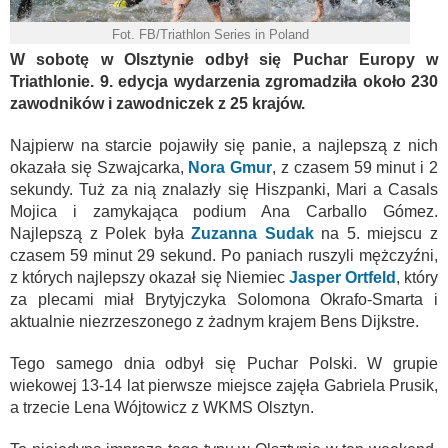
Fot. FB/Triathlon Series in Poland
W sobotę w Olsztynie odbył się Puchar Europy w
Triathlonie. 9. edycja wydarzenia zgromadziła około 230
zawodników i zawodniczek z 25 krajów.
Najpierw na starcie pojawiły się panie, a najlepszą z nich
okazała się Szwajcarka,
Nora Gmur
, z czasem 59 minut i 2
sekundy. Tuż za nią znalazły się Hiszpanki, Mari a Casals
Mojica i zamykająca podium Ana Carballo Gómez.
Najlepszą z Polek była
Zuzanna Sudak
na 5. miejscu z
czasem 59 minut 29 sekund. Po paniach ruszyli mężczyźni,
z których najlepszy okazał się Niemiec
Jasper Ortfeld
, który
za plecami miał Brytyjczyka Solomona Okrafo-Smarta i
aktualnie niezrzeszonego z żadnym krajem Bens Dijkstre.
Tego samego dnia odbył się Puchar Polski. W grupie
wiekowej 13-14 lat pierwsze miejsce zajęła Gabriela Prusik,
a trzecie Lena Wójtowicz z WKMS Olsztyn.