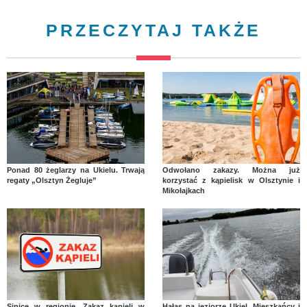
PRZECZYTAJ TAKŻE
Ponad 80 żeglarzy na Ukielu. Trwają
Odwołano zakazy. Można już
regaty „Olsztyn Żegluje”
korzystać z kąpielisk w Olsztynie i
Mikołajkach
Sinice w regionie. Zakaz kąpieli w
Hałas na jeziorze Ukiel. Mieszkańcy i