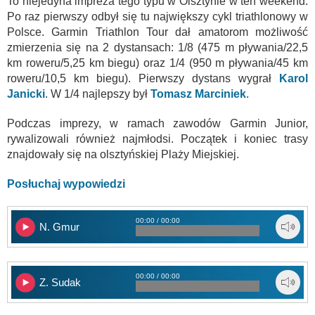
To niejedyna impreza tego typu w Olsztynie w ten weekend.
Po raz pierwszy odbył się tu największy cykl triathlonowy w
Polsce. Garmin Triathlon Tour dał amatorom możliwość
zmierzenia się na 2 dystansach: 1/8 (475 m pływania/22,5
km roweru/5,25 km biegu) oraz 1/4 (950 m pływania/45 km
roweru/10,5 km biegu). Pierwszy dystans wygrał
Karol
Janicki
. W 1/4 najlepszy był
Tomasz Marciniek
.
Podczas imprezy, w ramach zawodów Garmin Junior,
rywalizowali również najmłodsi. Początek i koniec trasy
znajdowały się na olsztyńskiej Plaży Miejskiej.
Posłuchaj wypowiedzi
00:00 / 00:00
N. Gmur
00:00 / 00:00
Z. Sudak