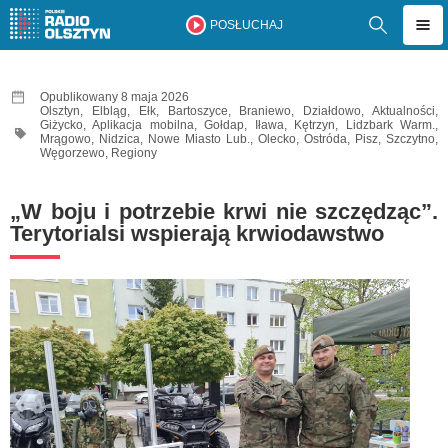
POSŁUCHAJ
Opublikowany 8 maja 2026
Olsztyn
,
Elbląg
,
Ełk
,
Bartoszyce
,
Braniewo
,
Działdowo
,
Aktualności
,
Giżycko
,
Aplikacja mobilna
,
Gołdap
,
Iława
,
Kętrzyn
,
Lidzbark Warm.
,
Mrągowo
,
Nidzica
,
Nowe Miasto Lub.
,
Olecko
,
Ostróda
,
Pisz
,
Szczytno
,
Węgorzewo
,
Regiony
„W boju i potrzebie krwi nie szczędząc”.
Terytorialsi wspierają krwiodawstwo