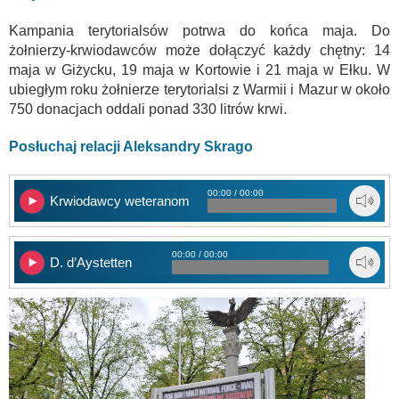
Kampania terytorialsów potrwa do końca maja. Do
żołnierzy-krwiodawców może dołączyć każdy chętny: 14
maja w Giżycku, 19 maja w Kortowie i 21 maja w Ełku. W
ubiegłym roku żołnierze terytorialsi z Warmii i Mazur w około
750 donacjach oddali ponad 330 litrów krwi.
Posłuchaj relacji Aleksandry Skrago
00:00 / 00:00
Krwiodawcy weteranom
00:00 / 00:00
D. d’Aystetten