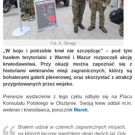
Fot. A. Skrago
„W boju i potrzebie krwi nie szczędząc” – pod tym
hasłem terytorialsi z Warmii i Mazur rozpoczęli akcję
krwiodawstwa. Przy okazji można zapoznać się z
historiami weteranów misji zagranicznych, którzy są
bohaterami galerii plenerowej, oraz skorzystać z atrakcji
przygotowanych przez wojsko.
Pierwsze wydarzenie z tego cyklu odbyło się na Placu
Konsulatu Polskiego w Olsztynie. Swoją krew oddał m.in.
weteran i krwiodawca, porucznik
Marek
.
Brałem udział w czterech zagranicznych misjach,
na których łącznie spędziłem około dwóch lat. Gdy