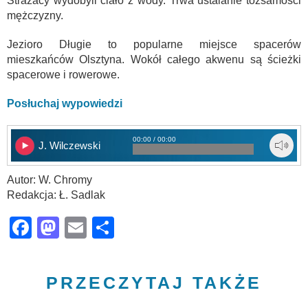
Strażacy wydobyli ciało z wody. Trwa ustalanie tożsamości
mężczyzny.
Jezioro Długie to popularne miejsce spacerów
mieszkańców Olsztyna. Wokół całego akwenu są ścieżki
spacerowe i rowerowe.
Posłuchaj wypowiedzi
00:00 / 00:00
J. Wilczewski
Autor: W. Chromy
Redakcja: Ł. Sadlak
Facebook
Mastodon
Email
Share
PRZECZYTAJ TAKŻE