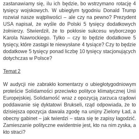
zastanawiamy się, ilu ich będzie, bo wstrzymano rotację 4
tysięcy wojskowych. W ubiegłym tygodniu Donald Trump
rozwiał nasze wątpliwości – ale czy na pewno? Prezydent
USA napisał, że wyśle do Polski 5 tysięcy dodatkowych
żołnierzy. Stwierdził, że to pokłosie sukcesu wyborczego
Karola Nawrockiego. Tylko – czy to będzie dodatkowe 5
tysięcy, które zastąpi te niewysłane 4 tysiące? Czy to będzie
dodatkowe 5 tysięcy ponad liczbę 10 tysięcy stacjonujących
dotychczas w Polsce?
Temat 2
W audycji nie zabrakło komentarzy o ubiegłotygodniowym
proteście Solidarności przeciwko polityce klimatycznej Unii
Europejskiej. Solidarność wraz z opozycją zarzuca rządowi
poddawanie się dyktatowi Brukseli, rząd odpowiada, że to
dzisiejsza opozycja dawała zgodę na unijny Zielony Ład, a
obecny gabinet – jak twierdzi – stara się te zapisy łagodzić.
Zamieszanie polityczne ewidentnie jest, kto na nim zyska, a
kto straci?