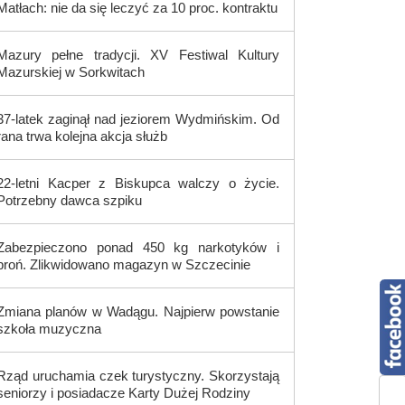
Matłach: nie da się leczyć za 10 proc. kontraktu
Mazury pełne tradycji. XV Festiwal Kultury
Mazurskiej w Sorkwitach
37-latek zaginął nad jeziorem Wydmińskim. Od
rana trwa kolejna akcja służb
22-letni Kacper z Biskupca walczy o życie.
Potrzebny dawca szpiku
Zabezpieczono ponad 450 kg narkotyków i
broń. Zlikwidowano magazyn w Szczecinie
Zmiana planów w Wadągu. Najpierw powstanie
szkoła muzyczna
Rząd uruchamia czek turystyczny. Skorzystają
seniorzy i posiadacze Karty Dużej Rodziny