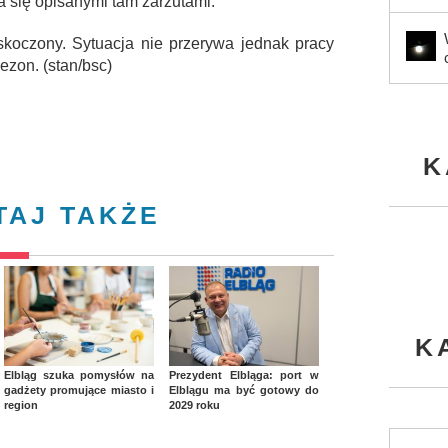
a się opisanymi tam zarzutami.
askoczony. Sytuacja nie przerywa jednak pracy
ezon. (stan/bsc)
K
TAJ TAKŻE
K
Elbląg szuka pomysłów na
Prezydent Elbląga: port w
gadżety promujące miasto i
Elblągu ma być gotowy do
region
2029 roku