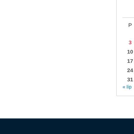
P
3
10
17
24
31
« lip