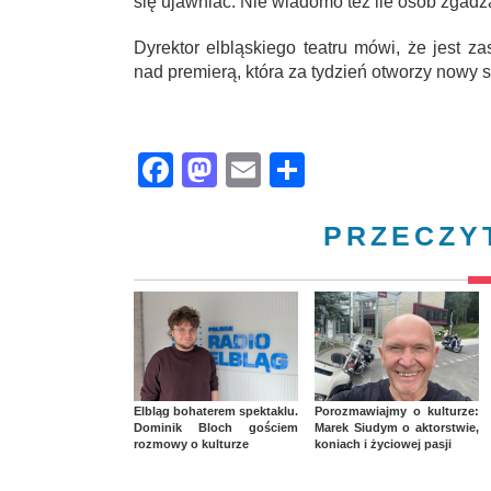
się ujawniać. Nie wiadomo też ile osób zgadz
Dyrektor elbląskiego teatru mówi, że jest z
nad premierą, która za tydzień otworzy nowy s
Facebook
Mastodon
Email
Share
PRZECZY
Elbląg bohaterem spektaklu.
Porozmawiajmy o kulturze:
Dominik Bloch gościem
Marek Siudym o aktorstwie,
rozmowy o kulturze
koniach i życiowej pasji