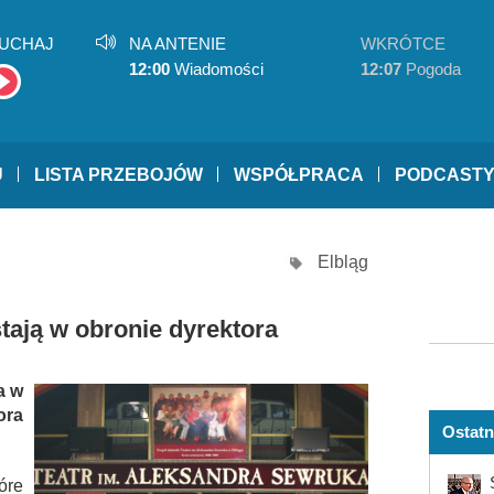
UCHAJ
NA ANTENIE
WKRÓTCE
12:00
Wiadomości
12:07
Pogoda
U
LISTA PRZEBOJÓW
WSPÓŁPRACA
PODCAST
Elbląg
tają w obronie dyrektora
a w
ora
Ostatn
óre