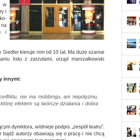
o w
y i
o-
 na
g i
 Siedler kieruje nim od 10 lat. Ma duże szanse
aniu listu z zarzutami, urząd marszałkowski
y innymi:
onfliktu, nie ma mobbingu, ani nepotyzmu,
której efektem są twórcze działania i dobra
m dyrektora, widnieje podpis „zespół teatru”.
r bądź autorzy obawiają się o pracę i nie chcą