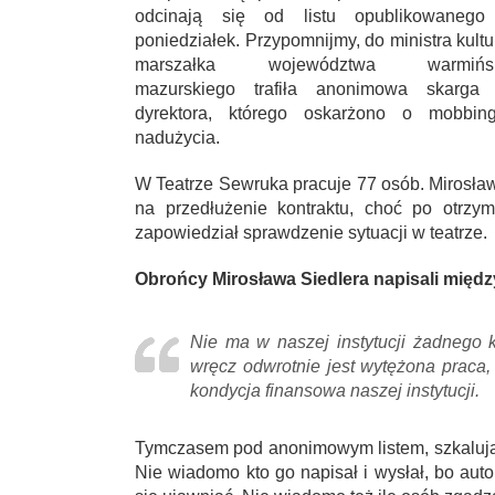
odcinają się od listu opublikowaneg
poniedziałek. Przypomnijmy, do ministra kultur
marszałka województwa warmińsk
mazurskiego trafiła anonimowa skarga
dyrektora, którego oskarżono o mobbin
nadużycia.
W Teatrze Sewruka pracuje 77 osób. Mirosław
na przedłużenie kontraktu, choć po otrzym
zapowiedział sprawdzenie sytuacji w teatrze.
Obrońcy Mirosława Siedlera napisali międz
Nie ma w naszej instytucji żadnego k
wręcz odwrotnie jest wytężona praca, 
kondycja finansowa naszej instytucji.
Tymczasem pod anonimowym listem, szkalujący
Nie wiadomo kto go napisał i wysłał, bo auto