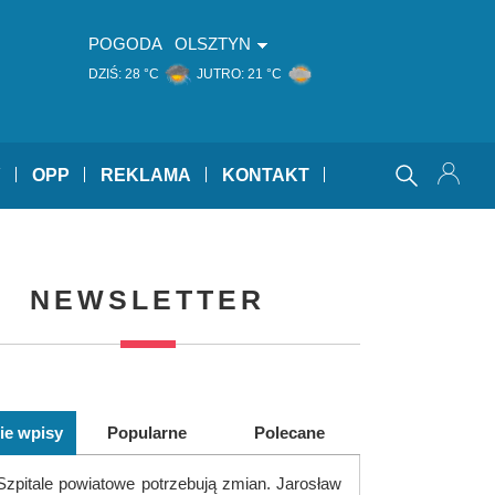
POGODA
OLSZTYN
DZIŚ:
28 °C
JUTRO:
21 °C
Y
OPP
REKLAMA
KONTAKT
NEWSLETTER
ie wpisy
Popularne
Polecane
Szpitale powiatowe potrzebują zmian. Jarosław