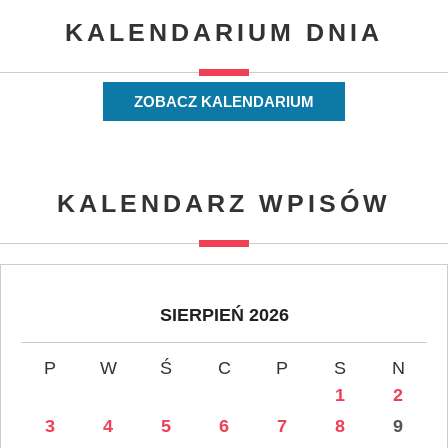
KALENDARIUM DNIA
ZOBACZ KALENDARIUM
KALENDARZ WPISÓW
SIERPIEŃ 2026
P
W
Ś
C
P
S
N
1
2
3
4
5
6
7
8
9