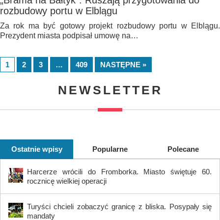
„Brama na Bałtyk”. Ruszają przygotowania do
rozbudowy portu w Elblągu
Za rok ma być gotowy projekt rozbudowy portu w Elblągu.
Prezydent miasta podpisał umowę na…
1
2
3
…
409
NASTĘPNE »
NEWSLETTER
Ostatnie wpisy
Popularne
Polecane
Harcerze wrócili do Fromborka. Miasto świętuje 60.
rocznicę wielkiej operacji
Turyści chcieli zobaczyć granicę z bliska. Posypały się
mandaty