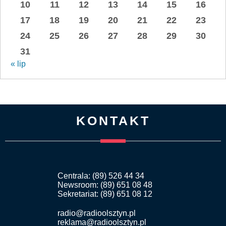
10
11
12
13
14
15
16
17
18
19
20
21
22
23
24
25
26
27
28
29
30
31
« lip
KONTAKT
Centrala: (89) 526 44 34
Newsroom: (89) 651 08 48
Sekretariat: (89) 651 08 12
radio@radioolsztyn.pl
reklama@radioolsztyn.pl