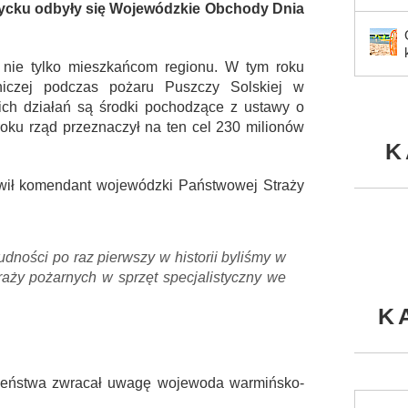
życku odbyły się Wojewódzkie Obchody Dnia
nie tylko mieszkańcom regionu. W tym roku
niczej podczas pożaru Puszczy Solskiej w
ich działań są środki pochodzące z ustawy o
 roku rząd przeznaczył na ten cel 230 milionów
K
ił komendant wojewódzki Państwowej Straży
udności po raz pierwszy w historii byliśmy w
traży pożarnych w sprzęt specjalistyczny we
K
eństwa zwracał uwagę wojewoda warmińsko-