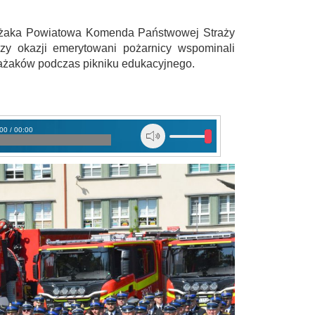
żaka Powiatowa Komenda Państwowej Straży
rzy okazji emerytowani pożarnicy wspominali
trażaków podczas pikniku edukacyjnego.
00 / 00:00