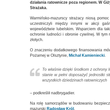
działania ratownicze poza regionem. W Gi
Strażaka.
Warmińsko-mazurscy strażacy niosą pomoc 
uczestniczyli między innymi w akcji gaś
województwie lubelskim. Wsparciem dla tak
ochronie ludności i obronie cywilnej. W tym
złotych.
O znaczeniu dodatkowego finansowania mów
Pożarnej w Olsztynie,
Michał Kamieniecki
.
To właśnie dzięki środkom z ochrony l
stanie w pełni doposażyć jednostki s
wszystkich dziedzinach ratowniczych
– podkreślił nadbrygadier.
Na rolę samorządów w budowaniu bezpiecz
mazurski
Radosław Król
.