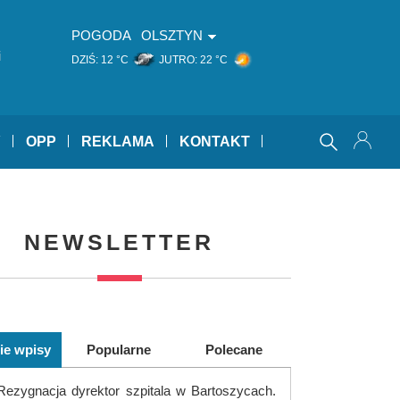
POGODA
OLSZTYN
i
DZIŚ:
12 °C
JUTRO:
22 °C
Y
OPP
REKLAMA
KONTAKT
NEWSLETTER
ie wpisy
Popularne
Polecane
Rezygnacja dyrektor szpitala w Bartoszycach.