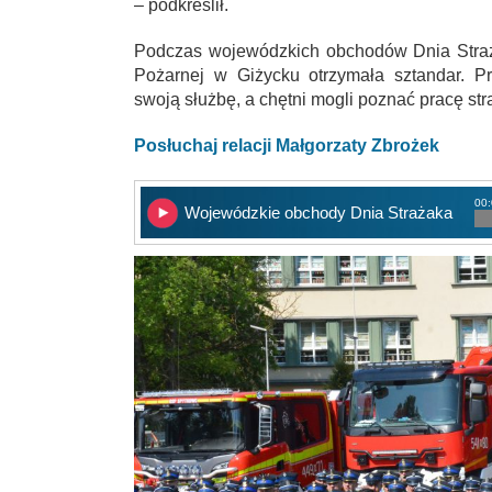
– podkreślił.
Podczas wojewódzkich obchodów Dnia Stra
Pożarnej w Giżycku otrzymała sztandar. P
swoją służbę, a chętni mogli poznać pracę s
Posłuchaj relacji Małgorzaty Zbrożek
00:
Wojewódzkie obchody Dnia Strażaka