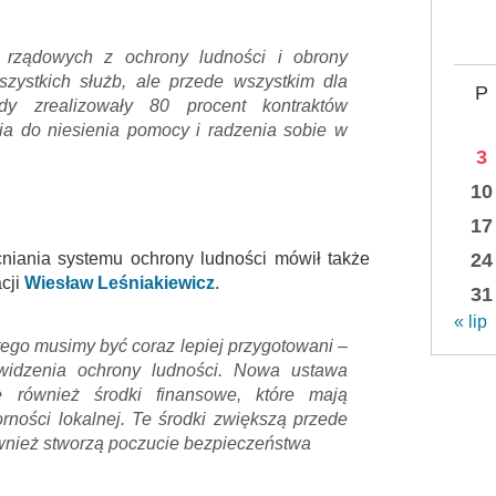
 rządowych z ochrony ludności i obrony
zystkich służb, ale przede wszystkim dla
P
y zrealizowały 80 procent kontraktów
a do niesienia pomocy i radzenia sobie w
3
10
17
24
niania systemu ochrony ludności mówił także
cji
Wiesław Leśniakiewicz
.
31
« lip
tego musimy być coraz lepiej przygotowani –
 widzenia ochrony ludności. Nowa ustawa
le również środki finansowe, które mają
ności lokalnej. Te środki zwiększą przede
ównież stworzą poczucie bezpieczeństwa