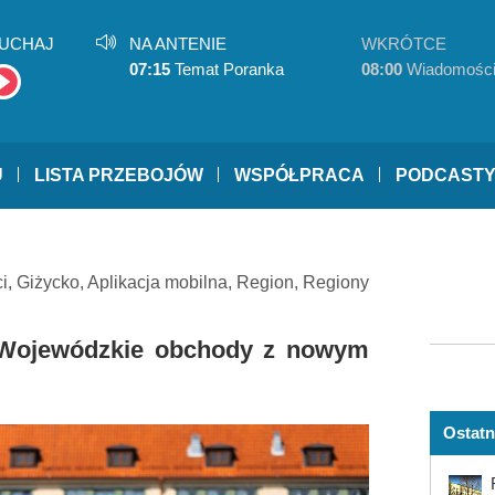
UCHAJ
NA ANTENIE
WKRÓTCE
07:15
Temat Poranka
08:00
Wiadomośc
U
LISTA PRZEBOJÓW
WSPÓŁPRACA
PODCAST
i
,
Giżycko
,
Aplikacja mobilna
,
Region
,
Regiony
. Wojewódzkie obchody z nowym
Ostatn