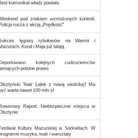
Jest komunikat władz powiatu
Weekend pod znakiem wzmożonych kontroli.
Policja rusza z akcją „Prędkość”
Sukces lęgowy rybołowów na Warmii i
Mazurach. Koral i Maja już latają
Deportowano kolejnych cudzoziemców
łamiących polskie prawo
Olsztyński Teatr Lalek z nową siedzibą? Ma
być warta nawet 100 mln zł
Rowerowy Raport. Niebezpieczne miejsca w
Olsztynie
Festiwal Kultury Mazurskiej w Sorkwitach. W
programie muzyka, teatr i warsztaty