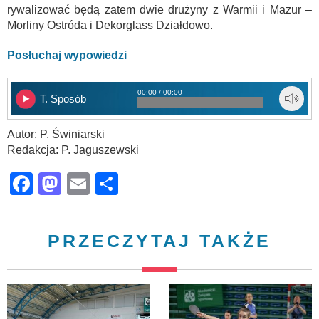
rywalizować będą zatem dwie drużyny z Warmii i Mazur –
Morliny Ostróda i Dekorglass Działdowo.
Posłuchaj wypowiedzi
00:00 / 00:00
T. Sposób
Autor: P. Świniarski
Redakcja: P. Jaguszewski
Facebook
Mastodon
Email
Share
PRZECZYTAJ TAKŻE