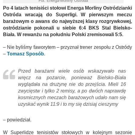
Fot. Energa-Morliny Ostróda
P
o 4 latach tenisiści stołowi Energa Morliny Ostródzianki
Ostróda wracają do Superligi. W pierwszym meczu
barażowym o awans do najwyższej klasy rozgrywkowej,
ostródzianie pokonali u siebie 6:4 BKS Stal Bielsko-
Biała. W rewanżu na południu Polski zremisowali 5:5.
– Nie byliśmy faworytem – przyznał trener zespołu z Ostródy
–
Tomasz Sposób
.
Przed barażami wiele osób wskazywało nas
wręcz na pożarcie, ponieważ Bielsko-Biała
wyglądała na drużynę nie do przejścia. Mieli 16
zwycięstw i tylko 2 remisy, a po dwóch naprawdę
kosmicznych meczach barażowych udało nam się
uzyskać wynik 11:9 i to my się dzisiaj cieszymy
– powiedział.
W Superlidze tenisistów stołowych w kolejnym sezonie