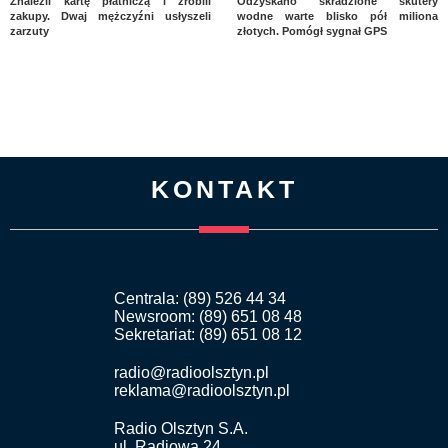
Znaleźli kartę płatniczą i zrobili
Odzyskano skradzione skutery
zakupy. Dwaj mężczyźni usłyszeli
wodne warte blisko pół miliona
zarzuty
złotych. Pomógł sygnał GPS
KONTAKT
Centrala: (89) 526 44 34
Newsroom: (89) 651 08 48
Sekretariat: (89) 651 08 12
radio@radioolsztyn.pl
reklama@radioolsztyn.pl
Radio Olsztyn S.A.
ul. Radiowa 24