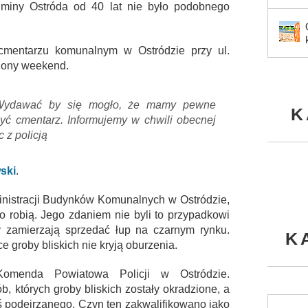
miny Ostróda od 40 lat nie było podobnego
cmentarzu komunalnym w Ostródzie przy ul.
iony weekend.
. Wydawać by się mogło, że mamy pewne
K
 być cmentarz. Informujemy w chwili obecnej
 z policją
ski
.
ministracji Budynków Komunalnych w Ostródzie,
co robią. Jego zdaniem nie byli to przypadkowi
zy zamierzają sprzedać łup na czarnym rynku.
K
 groby bliskich nie kryją oburzenia.
menda Powiatowa Policji w Ostródzie.
b, których groby bliskich zostały okradzione, a
coś podejrzanego. Czyn ten zakwalifikowano jako