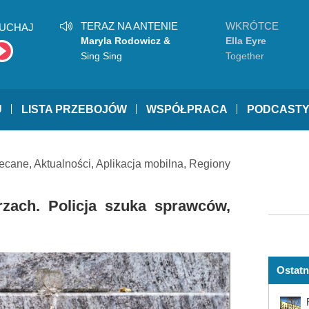
TERAZ NA ANTENIE
WKRÓTCE
UCHAJ
Maryla Rodowicz &
Ella Eyre
Mrozu
Sing Sing
Together
U
LISTA PRZEBOJÓW
WSPÓŁPRACA
PODCAST
ecane
,
Aktualności
,
Aplikacja mobilna
,
Regiony
zach. Policja szuka sprawców,
Ostatn