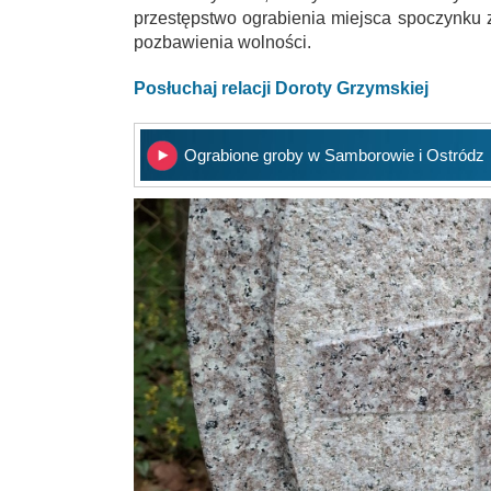
przestępstwo ograbienia miejsca spoczynku z
pozbawienia wolności.
Posłuchaj relacji Doroty Grzymskiej
Ograbione groby w Samborowie i Ostródzi