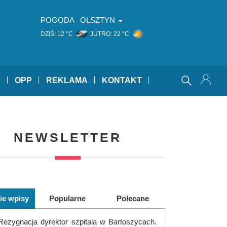
POGODA
OLSZTYN
DZIŚ:
12 °C
JUTRO:
22 °C
Y
OPP
REKLAMA
KONTAKT
NEWSLETTER
ie wpisy
Popularne
Polecane
Rezygnacja dyrektor szpitala w Bartoszycach.