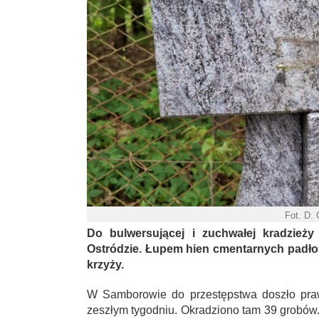
Fot. D.
Do bulwersującej i zuchwałej kradzież
Ostródzie. Łupem hien cmentarnych padło 
krzyży.
W Samborowie do przestępstwa doszło pra
zeszłym tygodniu. Okradziono tam 39 grobów.