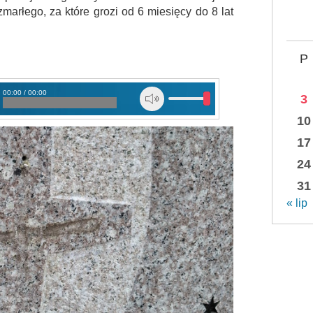
marłego, za które grozi od 6 miesięcy do 8 lat
P
00:00 / 00:00
3
e
10
17
24
31
« lip