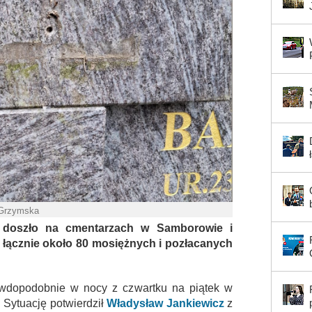
 Grzymska
y doszło na cmentarzach w Samborowie i
łącznie około 80 mosiężnych i pozłacanych
wdopodobnie w nocy z czwartku na piątek w
 Sytuację potwierdził
Władysław Jankiewicz
z