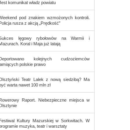
Jest komunikat władz powiatu
Weekend pod znakiem wzmożonych kontroli.
Policja rusza z akcją „Prędkość”
Sukces lęgowy rybołowów na Warmii i
Mazurach. Koral i Maja już latają
Deportowano kolejnych cudzoziemców
łamiących polskie prawo
Olsztyński Teatr Lalek z nową siedzibą? Ma
być warta nawet 100 mln zł
Rowerowy Raport. Niebezpieczne miejsca w
Olsztynie
Festiwal Kultury Mazurskiej w Sorkwitach. W
programie muzyka, teatr i warsztaty