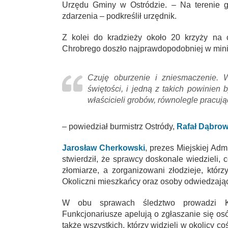
Urzędu Gminy w Ostródzie. – Na terenie g
zdarzenia – podkreślił urzędnik.
Z kolei do kradzieży około 20 krzyży na 
Chrobrego doszło najprawdopodobniej w min
Czuję oburzenie i zniesmaczenie
świętości, i jedną z takich powinien
właścicieli grobów, równolegle pracując
– powiedział burmistrz Ostródy,
Rafał Dąbrow
Jarosław Cherkowski
, prezes Miejskiej Ad
stwierdził, że sprawcy doskonale wiedzieli, 
złomiarze, a zorganizowani złodzieje, któr
Okoliczni mieszkańcy oraz osoby odwiedzające
W obu sprawach śledztwo prowadzi Ko
Funkcjonariusze apelują o zgłaszanie się osó
także wszystkich, którzy widzieli w okolicy 