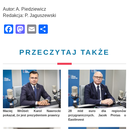
Autor: A. Piedziewicz
Redakcja: P. Jaguszewski
Facebook
Mastodon
Email
Share
PRZECZYTAJ TAKŻE
Maciej Wróbel: Karol Nawrocki
28 mld euro dla regionów
pokazał, że jest prezydentem prawicy
przygranicznych. Jacek Protas o
EastInvest