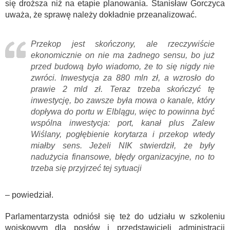
się droższa niż na etapie planowania. Stanisław Gorczyca
uważa, że sprawę należy dokładnie przeanalizować.
Przekop jest skończony, ale rzeczywiście
ekonomicznie on nie ma żadnego sensu, bo już
przed budową było wiadomo, że to się nigdy nie
zwróci. Inwestycja za 880 mln zł, a wzrosło do
prawie 2 mld zł. Teraz trzeba skończyć tę
inwestycję, bo zawsze była mowa o kanale, który
dopływa do portu w Elblągu, więc to powinna być
wspólna inwestycja: port, kanał plus Zalew
Wiślany, pogłębienie korytarza i przekop wtedy
miałby sens. Jeżeli NIK stwierdził, że były
nadużycia finansowe, błędy organizacyjne, no to
trzeba się przyjrzeć tej sytuacji
– powiedział.
Parlamentarzysta odniósł się też do udziału w szkoleniu
wojskowym dla posłów i przedstawicieli administracji