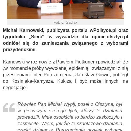
Fot. Ł. Sadlak
Michał Karnowski, publicysta portalu wPolityce.pl oraz
tygodnika „Sieci”, w wywiadzie dla opinie.olsztyn.pl
odniósł się do zamieszania związanego z wyborami
prezydenckimi.
Karnowski w rozmowie z Pawłem Pietkunem powiedział, że
„w momencie próby wywołanej epidemią i związanymi z nią
przesileniami lider Porozumienia, Jarosław Gowin, pobiegł
do Kosiniaka-Kamysza, Kukiza i być może innych, na
negocjacje”.
Również Pan Michał Wypij, poseł z Olsztyna, był
w pierwszym szeregu tych, którzy te działania
prowadzili. Mnie osobiście to bardzo zaskoczyło i
zasmuciło. Wiem, jak źle te szantażowe działania
części działaczy Porozumienia przyjęli wyborcy