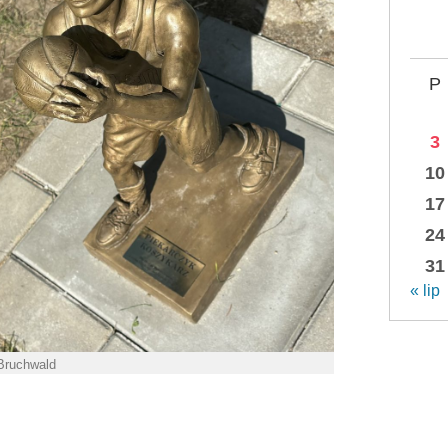
P
3
10
17
24
31
« lip
 Bruchwald