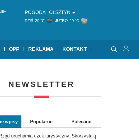
NIE
POGODA
OLSZTYN
DZIŚ:
20 °C
JUTRO:
29 °C
Y
OPP
REKLAMA
KONTAKT
NEWSLETTER
ie wpisy
Popularne
Polecane
Rząd uruchamia czek turystyczny. Skorzystają