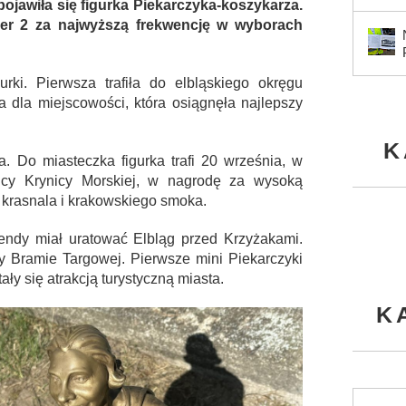
ojawiła się figurka Piekarczyka-koszykarza.
r 2 za najwyższą frekwencję w wyborach
rki. Pierwsza trafiła do elbląskiego okręgu
 dla miejscowości, która osiągnęła najlepszy
K
. Do miasteczka figurka trafi 20 września, w
cy Krynicy Morskiej, w nagrodę za wysoką
 krasnala i krakowskiego smoka.
gendy miał uratować Elbląg przed Krzyżakami.
zy Bramie Targowej. Pierwsze mini Piekarczyki
ały się atrakcją turystyczną miasta.
K