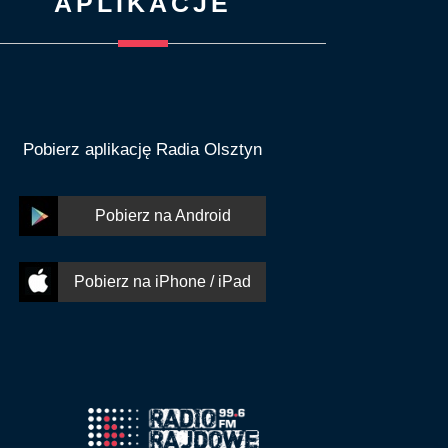
APLIKACJE
Pobierz aplikację Radia Olsztyn
Pobierz na Android
Pobierz na iPhone / iPad