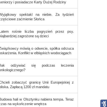
seniorzy i posiadacze Karty Dużej Rodziny
Wyjątkowy spektakl na niebie. Za tydzień
częściowe zaćmienie Słońca
Latem rośnie liczba pogryzień przez psy.
Najbardziej zagrożone są dzieci
Związkowcy mówią o odwecie, spółka odrzuca
oskarżenia. Konflikt w elbląskich wodociągach
Jak odżywiać się podczas leczenia
onkologicznego?
Chcieli zobaczyć granicę Unii Europejskiej z
bliska. Zapłacą 1200 zł mandatu
Budowa hali w Olsztynku nabiera tempa. Teraz
czas na wykończenie wnętrza