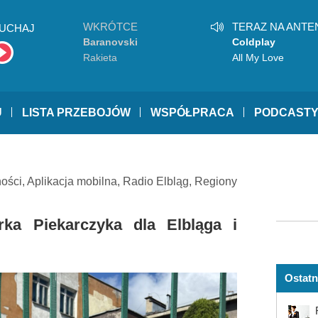
WKRÓTCE
TERAZ NA ANTE
UCHAJ
Baranovski
Coldplay
Rakieta
All My Love
U
LISTA PRZEBOJÓW
WSPÓŁPRACA
PODCAST
ności
,
Aplikacja mobilna
,
Radio Elbląg
,
Regiony
rka Piekarczyka dla Elbląga i
Ostatn