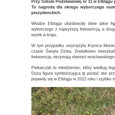
Przy Szkole Podstawowej nr 11 w Elblągu p
To nagroda dla okręgu wyborczego nume
prezydenckich.
Władze Elbląga ufundowały dwie takie figu
wyborczego z najwyższą frekwencją, a druga
wynik w kraju.
W tym przypadku zwyciężyła Krynica Morska
czasie Święta Dzika. Dodatkowo mieszkań
frekwencję, otrzymają również wrocławskiego
Piekarczyk to młodzieniec, który według le
Duża figura symbolizująca tę postać stoi pr
pojawiły się w Elblągu w 2022 roku i szybko st