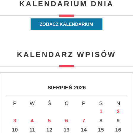
KALENDARIUM DNIA
ZOBACZ KALENDARIUM
KALENDARZ WPISÓW
SIERPIEŃ 2026
P
W
Ś
C
P
S
N
1
2
3
4
5
6
7
8
9
10
11
12
13
14
15
16