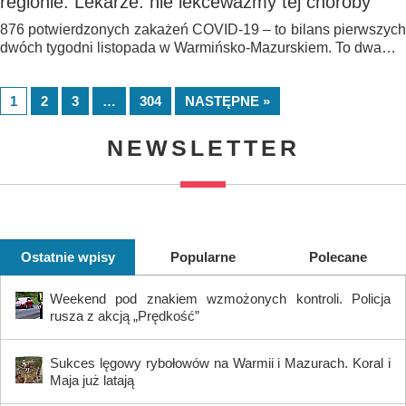
regionie. Lekarze: nie lekceważmy tej choroby
876 potwierdzonych zakażeń COVID-19 – to bilans pierwszych
dwóch tygodni listopada w Warmińsko-Mazurskiem. To dwa…
1
2
3
…
304
NASTĘPNE »
NEWSLETTER
Ostatnie wpisy
Popularne
Polecane
Weekend pod znakiem wzmożonych kontroli. Policja
rusza z akcją „Prędkość”
Sukces lęgowy rybołowów na Warmii i Mazurach. Koral i
Maja już latają