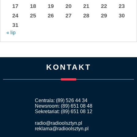
17
18
19
20
21
22
23
24
25
26
27
28
29
30
31
« lip
KONTAKT
Centrala: (89) 526 44 34
Newsroom: (89) 651 08 48
Sekretariat: (89) 651 08 12
radio@radioolsztyn.pl
reklama@radioolsztyn.pl