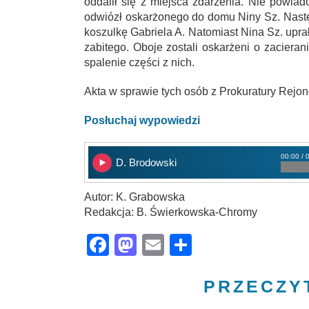
oddalił się z miejsca zdarzenia. Nie powiado
odwiózł oskarżonego do domu Niny Sz. Następ
koszulkę Gabriela A. Natomiast Nina Sz. uprał
zabitego. Oboje zostali oskarżeni o zaciera
spalenie części z nich.
Akta w sprawie tych osób z Prokuratury Rejono
Posłuchaj wypowiedzi
00:00 / 
D. Brodowski
Autor: K. Grabowska
Redakcja: B. Świerkowska-Chromy
Facebook
Mastodon
Email
Share
PRZECZY