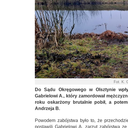
Fot. K.
Do Sądu Okręgowego w Olsztynie wpłyną
Gabrielowi A., który zamordował mężczyzn
roku oskarżony brutalnie pobił, a pote
Andrzeja B.
Powodem zabójstwa było to, że przechodzień
postawili Gabrielowi A. zarzut zabójstwa 