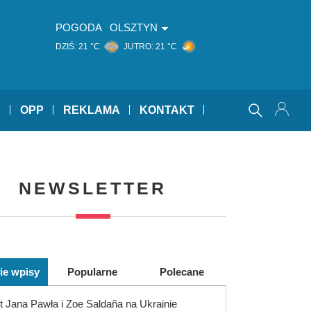
POGODA
OLSZTYN
DZIŚ:
21 °C
JUTRO:
21 °C
Y
OPP
REKLAMA
KONTAKT
NEWSLETTER
ie wpisy
Popularne
Polecane
 Jana Pawła i Zoe Saldaña na Ukrainie