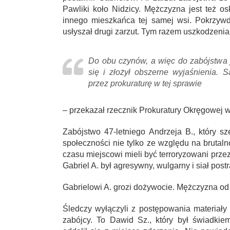
Pawliki koło Nidzicy. Mężczyzna jest też os
innego mieszkańca tej samej wsi. Pokrzywd
usłyszał drugi zarzut. Tym razem uszkodzenia
Do obu czynów, a więc do zabójstwa j
się i złożył obszerne wyjaśnienia. 
przez prokuraturę w tej sprawie
– przekazał rzecznik Prokuratury Okręgowej 
Zabójstwo 47-letniego Andrzeja B., który s
społeczności nie tylko ze względu na brutal
czasu miejscowi mieli być terroryzowani prze
Gabriel A. był agresywny, wulgarny i siał post
Gabrielowi A. grozi dożywocie. Mężczyzna od
Śledczy wyłączyli z postępowania materiały
zabójcy. To Dawid Sz., który był świadkie