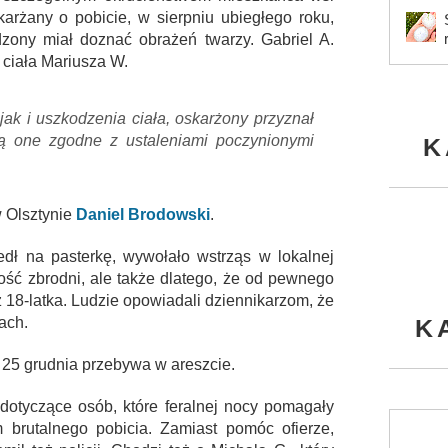
karżany o pobicie, w sierpniu ubiegłego roku,
zony miał doznać obrażeń twarzy. Gabriel A.
 ciała Mariusza W.
ak i uszkodzenia ciała, oskarżony przyznał
Są one zgodne z ustaleniami poczynionymi
K
w Olsztynie
Daniel Brodowski
.
zedł na pasterkę, wywołało wstrząs w lokalnej
ność zbrodni, ale także dlatego, że od pewnego
z 18-latka. Ludzie opowiadali dziennikarzom, że
K
rach.
 25 grudnia przebywa w areszcie.
 dotyczące osób, które feralnej nocy pomagały
m brutalnego pobicia. Zamiast pomóc ofierze,