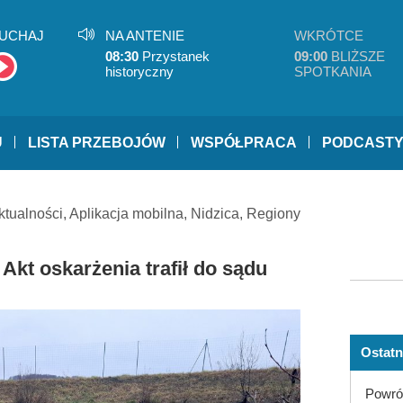
UCHAJ
NA ANTENIE
WKRÓTCE
08:30
Przystanek
09:00
BLIŻSZE
historyczny
SPOTKANIA
U
LISTA PRZEBOJÓW
WSPÓŁPRACA
PODCAST
ktualności
,
Aplikacja mobilna
,
Nidzica
,
Regiony
Akt oskarżenia trafił do sądu
Ostatn
Powrót