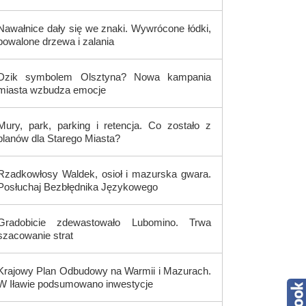
Nawałnice dały się we znaki. Wywrócone łódki,
powalone drzewa i zalania
Dzik symbolem Olsztyna? Nowa kampania
miasta wzbudza emocje
Mury, park, parking i retencja. Co zostało z
planów dla Starego Miasta?
Rzadkowłosy Waldek, osioł i mazurska gwara.
Posłuchaj Bezbłędnika Językowego
Gradobicie zdewastowało Lubomino. Trwa
szacowanie strat
Krajowy Plan Odbudowy na Warmii i Mazurach.
W Iławie podsumowano inwestycje