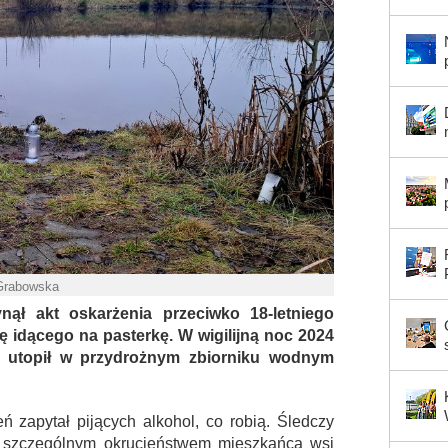
 Grabowska
ł akt oskarżenia przeciwko 18-letniego
ę idącego na pasterkę. W wigilijną noc 2024
m utopił w przydrożnym zbiorniku wodnym
 zapytał pijących alkohol, co robią. Śledczy
ze szczególnym okrucieństwem mieszkańca wsi