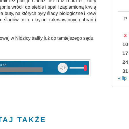
mił też policji. Chodzi też o Michała G., który
nie wrócił do siebie i spalił zaplamioną krwią
a buty, na których były ślady biologiczne i krew
P
nie śladów m.in. ukrycie zakrwawionych ubrań i
3
wej w Nidzicy trafiły już do tamtejszego sądu.
10
17
24
00:00
31
« lip
TAJ TAKŻE