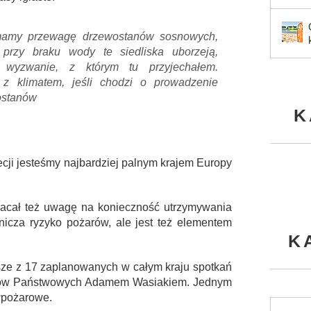
 mamy przewagę drzewostanów sosnowych,
 przy braku wody te siedliska uborzeją,
 wyzwanie, z którym tu przyjechałem.
z klimatem, jeśli chodzi o prowadzenie
ostanów
K
Grecji jesteśmy najbardziej palnym krajem Europy
acał też uwagę na konieczność utrzymywania
nicza ryzyko pożarów, ale jest też elementem
K
wsze z 17 zaplanowanych w całym kraju spotkań
asów Państwowych Adamem Wasiakiem. Jednym
iwpożarowe.