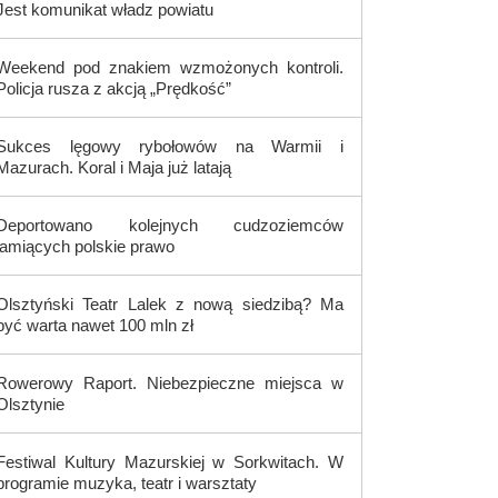
Jest komunikat władz powiatu
Weekend pod znakiem wzmożonych kontroli.
Policja rusza z akcją „Prędkość”
Sukces lęgowy rybołowów na Warmii i
Mazurach. Koral i Maja już latają
Deportowano kolejnych cudzoziemców
łamiących polskie prawo
Olsztyński Teatr Lalek z nową siedzibą? Ma
być warta nawet 100 mln zł
Rowerowy Raport. Niebezpieczne miejsca w
Olsztynie
Festiwal Kultury Mazurskiej w Sorkwitach. W
programie muzyka, teatr i warsztaty