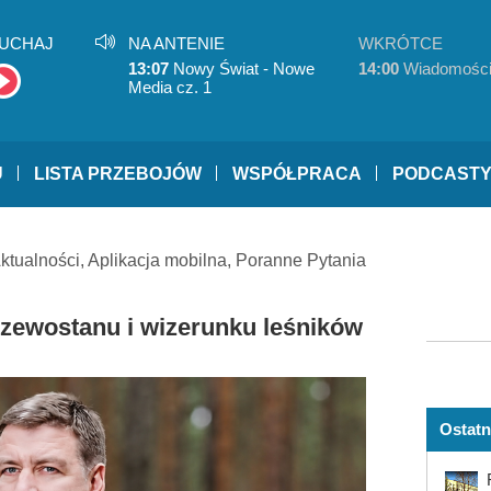
UCHAJ
NA ANTENIE
WKRÓTCE
13:07
Nowy Świat - Nowe
14:00
Wiadomośc
Media cz. 1
U
LISTA PRZEBOJÓW
WSPÓŁPRACA
PODCAST
ktualności
,
Aplikacja mobilna
,
Poranne Pytania
zewostanu i wizerunku leśników
Ostatn