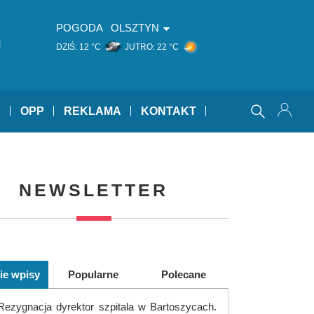
POGODA
OLSZTYN
i
DZIŚ:
12 °C
JUTRO:
22 °C
Y
OPP
REKLAMA
KONTAKT
NEWSLETTER
ie wpisy
Popularne
Polecane
Rezygnacja dyrektor szpitala w Bartoszycach.