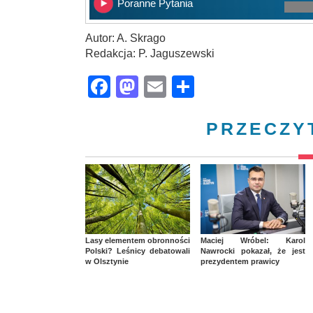
Poranne Pytania
Autor: A. Skrago
Redakcja: P. Jaguszewski
Facebook
Mastodon
Email
Share
PRZECZY
Lasy elementem obronności
Maciej Wróbel: Karol
Polski? Leśnicy debatowali
Nawrocki pokazał, że jest
w Olsztynie
prezydentem prawicy