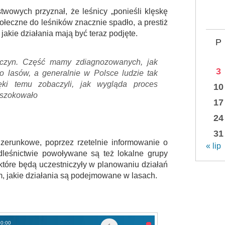
wowych przyznał, że leśnicy „ponieśli klęskę
ołeczne do leśników znacznie spadło, a prestiż
jakie działania mają być teraz podjęte.
P
yczyn. Część mamy zdiagnozowanych, jak
3
o lasów, a generalnie w Polsce ludzie tak
ęki temu zobaczyli, jak wygląda proces
10
zszokowało
17
24
31
izerunkowe, poprzez rzetelnie informowanie o
« lip
dleśnictwie powoływane są też lokalne grupy
które będą uczestniczyły w planowaniu działań
m, jakie działania są podejmowane w lasach.
00:00