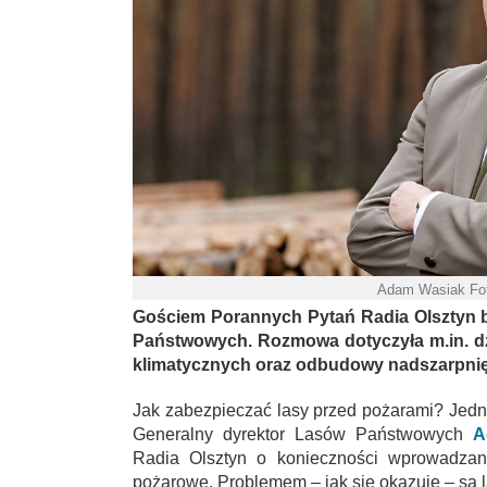
Adam Wasiak Fo
Gościem Porannych Pytań Radia Olsztyn b
Państwowych. Rozmowa dotyczyła m.in. d
klimatycznych oraz odbudowy nadszarpnię
Jak zabezpieczać lasy przed pożarami? Jed
Generalny dyrektor Lasów Państwowych
A
Radia Olsztyn o konieczności wprowadzani
pożarowe. Problemem – jak się okazuje – są la