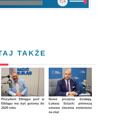
TAJ TAKŻE
Prezydent Elbląga: port w
Nowe przepisy działają.
Elblągu ma być gotowy do
Łukasz Sztych: pierwszą
2029 roku
umowę zlecenia zmieniono
na etat