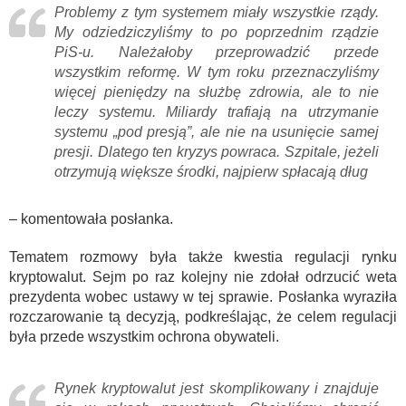
Problemy z tym systemem miały wszystkie rządy.
My odziedziczyliśmy to po poprzednim rządzie
PiS-u. Należałoby przeprowadzić przede
wszystkim reformę. W tym roku przeznaczyliśmy
więcej pieniędzy na służbę zdrowia, ale to nie
leczy systemu. Miliardy trafiają na utrzymanie
systemu „pod presją”, ale nie na usunięcie samej
presji. Dlatego ten kryzys powraca. Szpitale, jeżeli
otrzymują większe środki, najpierw spłacają dług
– komentowała posłanka.
Tematem rozmowy była także kwestia regulacji rynku
kryptowalut. Sejm po raz kolejny nie zdołał odrzucić weta
prezydenta wobec ustawy w tej sprawie. Posłanka wyraziła
rozczarowanie tą decyzją, podkreślając, że celem regulacji
była przede wszystkim ochrona obywateli.
Rynek kryptowalut jest skomplikowany i znajduje