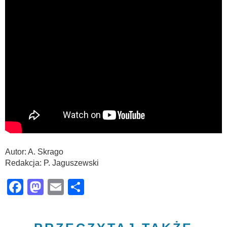
Autor: A. Skrago
Redakcja: P. Jaguszewski
Facebook
Mastodon
Email
Share