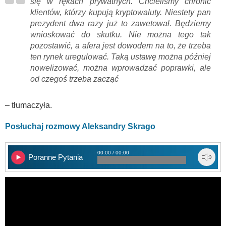
się w rękach prywatnych. Chcieliśmy chronić
klientów, którzy kupują kryptowaluty. Niestety pan
prezydent dwa razy już to zawetował. Będziemy
wnioskować do skutku. Nie można tego tak
pozostawić, a afera jest dowodem na to, że trzeba
ten rynek uregulować. Taką ustawę można później
nowelizować, można wprowadzać poprawki, ale
od czegoś trzeba zacząć
– tłumaczyła.
Posłuchaj rozmowy Aleksandry Skrago
00:00 / 00:00
Poranne Pytania