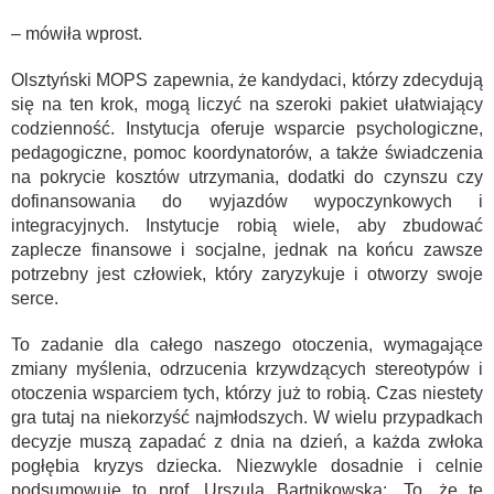
– mówiła wprost.
Olsztyński MOPS zapewnia, że kandydaci, którzy zdecydują
się na ten krok, mogą liczyć na szeroki pakiet ułatwiający
codzienność. Instytucja oferuje wsparcie psychologiczne,
pedagogiczne, pomoc koordynatorów, a także świadczenia
na pokrycie kosztów utrzymania, dodatki do czynszu czy
dofinansowania do wyjazdów wypoczynkowych i
integracyjnych. Instytucje robią wiele, aby zbudować
zaplecze finansowe i socjalne, jednak na końcu zawsze
potrzebny jest człowiek, który zaryzykuje i otworzy swoje
serce.
To zadanie dla całego naszego otoczenia, wymagające
zmiany myślenia, odrzucenia krzywdzących stereotypów i
otoczenia wsparciem tych, którzy już to robią. Czas niestety
gra tutaj na niekorzyść najmłodszych. W wielu przypadkach
decyzje muszą zapadać z dnia na dzień, a każda zwłoka
pogłębia kryzys dziecka. Niezwykle dosadnie i celnie
podsumowuje to prof. Urszula Bartnikowska: „To, że te