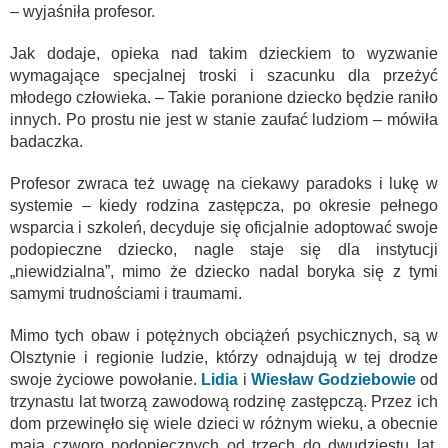
– wyjaśniła profesor.
Jak dodaje, opieka nad takim dzieckiem to wyzwanie
wymagające specjalnej troski i szacunku dla przeżyć
młodego człowieka. – Takie poranione dziecko będzie raniło
innych. Po prostu nie jest w stanie zaufać ludziom – mówiła
badaczka.
Profesor zwraca też uwagę na ciekawy paradoks i lukę w
systemie – kiedy rodzina zastępcza, po okresie pełnego
wsparcia i szkoleń, decyduje się oficjalnie adoptować swoje
podopieczne dziecko, nagle staje się dla instytucji
„niewidzialna”, mimo że dziecko nadal boryka się z tymi
samymi trudnościami i traumami.
Mimo tych obaw i potężnych obciążeń psychicznych, są w
Olsztynie i regionie ludzie, którzy odnajdują w tej drodze
swoje życiowe powołanie.
Lidia
i
Wiesław Godziebowie
od
trzynastu lat tworzą zawodową rodzinę zastępczą. Przez ich
dom przewinęło się wiele dzieci w różnym wieku, a obecnie
mają czworo podopiecznych od trzech do dwudziestu lat.