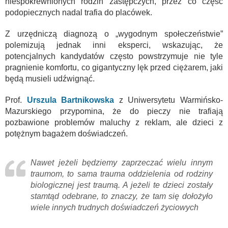
niespokrewnionych rodzin zastępczych, przez co część
podopiecznych nadal trafia do placówek.
Z urzędniczą diagnozą o „wygodnym społeczeństwie”
polemizują jednak inni eksperci, wskazując, że
potencjalnych kandydatów często powstrzymuje nie tyle
pragnienie komfortu, co gigantyczny lęk przed ciężarem, jaki
będą musieli udźwignąć.
Prof.
Urszula Bartnikowska
z Uniwersytetu Warmińsko-
Mazurskiego przypomina, że do pieczy nie trafiają
pozbawione problemów maluchy z reklam, ale dzieci z
potężnym bagażem doświadczeń.
Nawet jeżeli będziemy zaprzeczać wielu innym
traumom, to sama trauma oddzielenia od rodziny
biologicznej jest traumą. A jeżeli te dzieci zostały
stamtąd odebrane, to znaczy, że tam się dołożyło
wiele innych trudnych doświadczeń życiowych