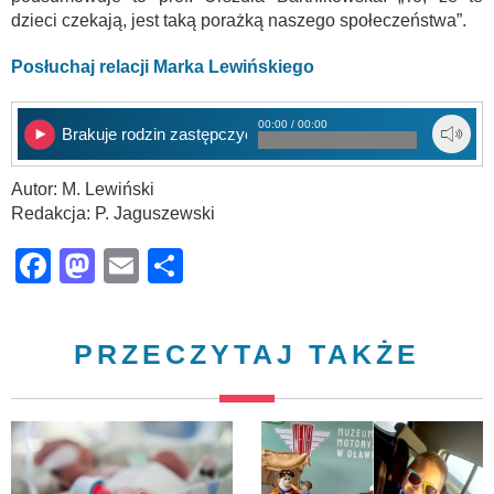
dzieci czekają, jest taką porażką naszego społeczeństwa”.
Posłuchaj relacji Marka Lewińskiego
00:00 / 00:00
Brakuje rodzin zastępczych w regionie
Autor: M. Lewiński
Redakcja: P. Jaguszewski
Facebook
Mastodon
Email
Share
PRZECZYTAJ TAKŻE