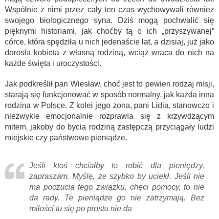
Wspólnie z nimi przez cały ten czas wychowywali również
swojego biologicznego syna. Dziś mogą pochwalić się
pięknymi historiami, jak choćby tą o ich „przyszywanej”
córce, która spędziła u nich jedenaście lat, a dzisiaj, już jako
dorosła kobieta z własną rodziną, wciąż wraca do nich na
każde święta i uroczystości.
Jak podkreślił pan Wiesław, choć jest to pewien rodzaj misji,
starają się funkcjonować w sposób normalny, jak każda inna
rodzina w Polsce. Z kolei jego żona, pani Lidia, stanowczo i
niezwykle emocjonalnie rozprawia się z krzywdzącym
mitem, jakoby do bycia rodziną zastępczą przyciągały ludzi
miejskie czy państwowe pieniądze.
Jeśli ktoś chciałby to robić dla pieniędzy,
zapraszam. Myślę, że szybko by uciekł. Jeśli nie
ma poczucia tego związku, chęci pomocy, to nie
da rady. Te pieniądze go nie zatrzymają. Bez
miłości tu się po prostu nie da