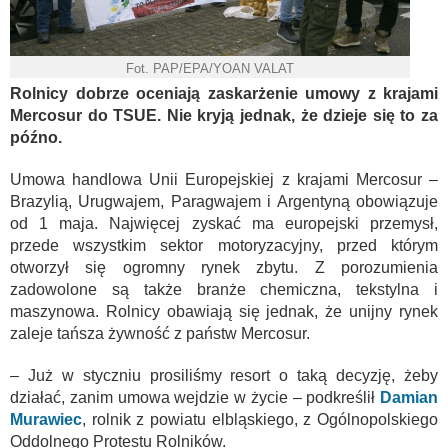
Fot. PAP/EPA/YOAN VALAT
Rolnicy dobrze oceniają zaskarżenie umowy z krajami
Mercosur do TSUE. Nie kryją jednak, że dzieje się to za
późno.
Umowa handlowa Unii Europejskiej z krajami Mercosur –
Brazylią, Urugwajem, Paragwajem i Argentyną obowiązuje
od 1 maja. Najwięcej zyskać ma europejski przemysł,
przede wszystkim sektor motoryzacyjny, przed którym
otworzył się ogromny rynek zbytu. Z porozumienia
zadowolone są także branże chemiczna, tekstylna i
maszynowa. Rolnicy obawiają się jednak, że unijny rynek
zaleje tańsza żywność z państw Mercosur.
– Już w styczniu prosiliśmy resort o taką decyzję, żeby
działać, zanim umowa wejdzie w życie – podkreślił
Damian
Murawiec
, rolnik z powiatu elbląskiego, z Ogólnopolskiego
Oddolnego Protestu Rolników.