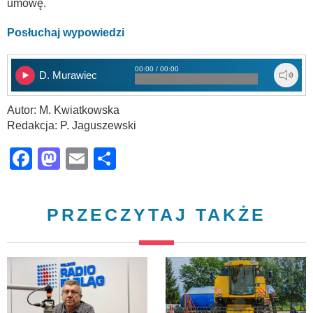
umowę.
Posłuchaj wypowiedzi
00:00 / 00:00
D. Murawiec
Autor: M. Kwiatkowska
Redakcja: P. Jaguszewski
Facebook
Mastodon
Email
Share
PRZECZYTAJ TAKŻE